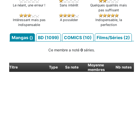
Le néant, une erreur !
Sans intérêt
Quelques qualités mais
pas suffisant
Intéressant mais pas
A posséder
Indispensable, la
indispensable
perfection
Mangas ()
BD (1099)
COMICS (10)
Films/Séries (2)
Ce membre a noté
0
séries.
Moyenne
Titre
Type
Sa note
Nb notes
membres