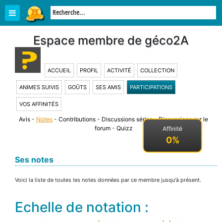
Espace membre de géco2A
ACCUEIL
PROFIL
ACTIVITÉ
COLLECTION
ANIMES SUIVIS
GOÛTS
SES AMIS
PARTICIPATIONS
VOS AFFINITÉS
Avis
-
Notes
-
Contributions
-
Discussions séries
-
Discussions sur le
forum
-
Quizz
Affinité
0%
Ses notes
Voici la liste de toutes les notes données par ce membre jusqu'à présent.
Echelle de notation :