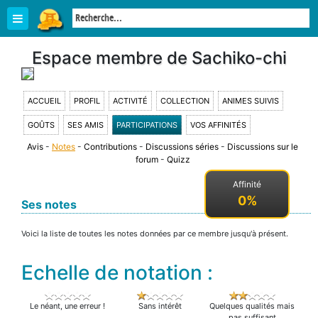
Espace membre de Sachiko-chi
ACCUEIL
PROFIL
ACTIVITÉ
COLLECTION
ANIMES SUIVIS
GOÛTS
SES AMIS
PARTICIPATIONS
VOS AFFINITÉS
Avis
-
Notes
-
Contributions
-
Discussions séries
-
Discussions sur le
forum
-
Quizz
Affinité
0%
Ses notes
Voici la liste de toutes les notes données par ce membre jusqu'à présent.
Echelle de notation :
Le néant, une erreur !
Sans intérêt
Quelques qualités mais
pas suffisant