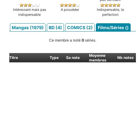
Intéressant mais pas
A posséder
Indispensable, la
indispensable
perfection
Mangas (1979)
BD (4)
COMICS (2)
Films/Séries ()
Ce membre a noté
0
séries.
Moyenne
Titre
Type
Sa note
Nb notes
membres