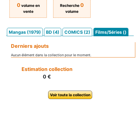
0
0
volume en
Recherche
vente
volume
Mangas (1979)
BD (4)
COMICS (2)
Films/Séries ()
Derniers ajouts
Aucun élément dans la collection pour le moment.
Estimation collection
0 €
Voir toute la collection