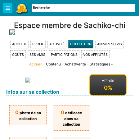
Espace membre de Sachiko-chi
ACCUEIL
PROFIL
ACTIVITÉ
COLLECTION
ANIMES SUIVIS
GOÛTS
SES AMIS
PARTICIPATIONS
VOS AFFINITÉS
Accueil
-
Contenu
-
Achat/vente
-
Statistiques
-
Affinité
0%
Infos sur sa collection
0
0
photo de sa
dédicace
collection
dans sa
collection