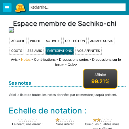
Espace membre de Sachiko-chi
ACCUEIL
PROFIL
ACTIVITÉ
COLLECTION
ANIMES SUIVIS
GOÛTS
SES AMIS
PARTICIPATIONS
VOS AFFINITÉS
Avis
-
Notes
-
Contributions
-
Discussions séries
-
Discussions sur le
forum
-
Quizz
Affinité
99.21%
Ses notes
Voici la liste de toutes les notes données par ce membre jusqu'à présent.
Echelle de notation :
Le néant, une erreur !
Sans intérêt
Quelques qualités mais
pas suffisant