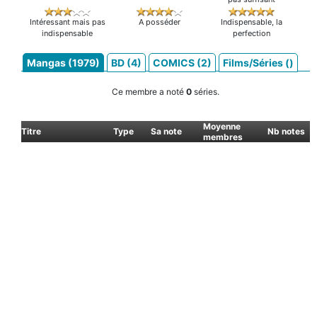
Intéressant mais pas
A posséder
Indispensable, la
indispensable
perfection
Mangas (1979)
BD (4)
COMICS (2)
Films/Séries ()
Ce membre a noté
0
séries.
Moyenne
Titre
Type
Sa note
Nb notes
membres