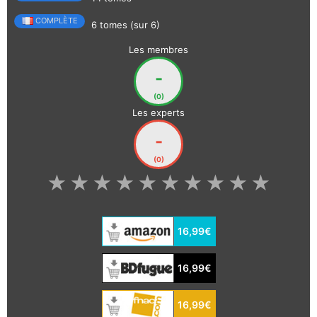
COMPLÈTE
6 tomes (sur 6)
Les membres
-
(0)
Les experts
-
(0)
★
★
★
★
★
★
★
★
★
★
16,99€
16,99€
16,99€