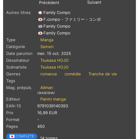
Suivant
Précédent
Autres titres
Family Compo
F.compo - ファミリー・コンポ
Family Compo
Family Compo
Type
Manga
Catégorie
Seinen
Date parution
mer. 15 oct. 2025
Dessinateur
Tsukasa HOJO
Scénariste
Tsukasa HOJO
Genres
romance
comédie
Tranche de vie
Tags
Mag. prépub.
Allman
(SHUEISHA)
Editeur
Panini manga
EAN-13
9791039140393
Prix
16,99 EUR
Format
-
Pages
450
COMPLÈTE
14 tomes