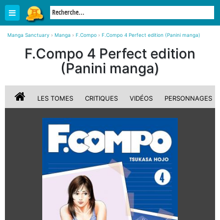
Manga Sanctuary
›
Manga
›
F.Compo
›
F.Compo 4 Perfect edition (Panini manga)
F.Compo 4 Perfect edition
(Panini manga)
LES TOMES
CRITIQUES
VIDÉOS
PERSONNAGES