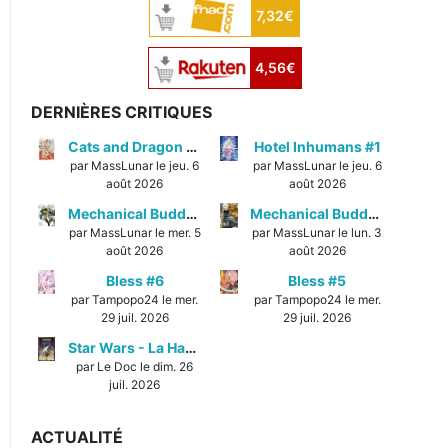
7,32€
4,56€
DERNIÈRES CRITIQUES
Cats and Dragon #3
Hotel Inhumans #1
par MassLunar le jeu. 6
par MassLunar le jeu. 6
août 2026
août 2026
Mechanical Buddy Universe #1
Mechanical Buddy Universe #0
par MassLunar le mer. 5
par MassLunar le lun. 3
août 2026
août 2026
Bless #6
Bless #5
par Tampopo24 le mer.
par Tampopo24 le mer.
29 juil. 2026
29 juil. 2026
Star Wars - La Haute République - Un équilibre fragile
par Le Doc le dim. 26
juil. 2026
ACTUALITÉ