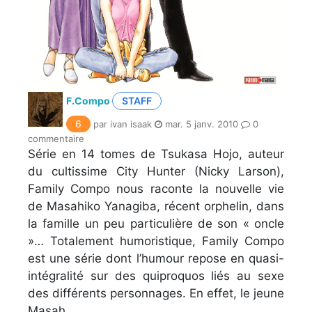
F.Compo
STAFF
6
par ivan isaak
mar. 5 janv. 2010
0
commentaire
Série en 14 tomes de Tsukasa Hojo, auteur
du cultissime City Hunter (Nicky Larson),
Family Compo nous raconte la nouvelle vie
de Masahiko Yanagiba, récent orphelin, dans
la famille un peu particulière de son « oncle
»… Totalement humoristique, Family Compo
est une série dont l’humour repose en quasi-
intégralité sur des quiproquos liés au sexe
des différents personnages. En effet, le jeune
Masah...