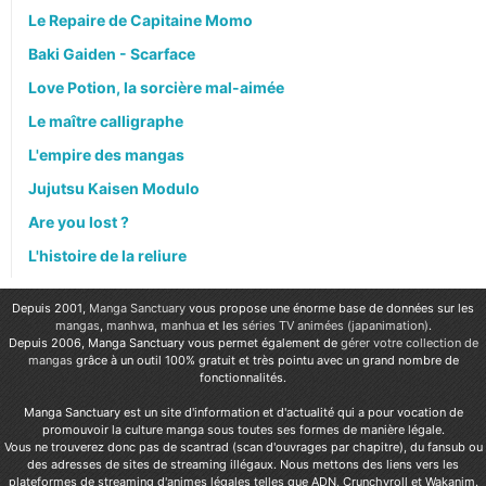
Le Repaire de Capitaine Momo
Baki Gaiden - Scarface
Love Potion, la sorcière mal-aimée
Le maître calligraphe
L'empire des mangas
Jujutsu Kaisen Modulo
Are you lost ?
L'histoire de la reliure
Depuis 2001,
Manga Sanctuary
vous propose une énorme base de données sur les
mangas
,
manhwa
,
manhua
et les
séries TV animées (japanimation)
.
Depuis 2006, Manga Sanctuary vous permet également de
gérer votre collection de
mangas
grâce à un outil 100% gratuit et très pointu avec un grand nombre de
fonctionnalités.
Manga Sanctuary est un site d'information et d'actualité qui a pour vocation de
promouvoir la culture manga sous toutes ses formes de manière légale.
Vous ne trouverez donc pas de scantrad (scan d'ouvrages par chapitre), du fansub ou
des adresses de sites de streaming illégaux. Nous mettons des liens vers les
plateformes de streaming d'animes légales telles que ADN, Crunchyroll et Wakanim.