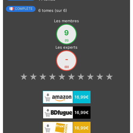
COMPLÈTE
6 tomes (sur 6)
Les membres
9
(1)
Les experts
-
(0)
★
★
★
★
★
★
★
★
★
★
16,99€
16,99€
16,99€