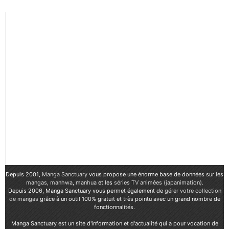
Depuis 2001,
Manga Sanctuary
vous propose une énorme base de données sur les
mangas
,
manhwa
,
manhua
et les
séries TV animées (japanimation)
.
Depuis 2006, Manga Sanctuary vous permet également de
gérer votre collection
de mangas
grâce à un outil 100% gratuit et très pointu avec un grand nombre de
fonctionnalités.
Manga Sanctuary est un site d'information et d'actualité qui a pour vocation de