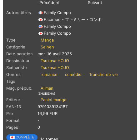
Précédent
Suivant
Autres titres
Family Compo
F.compo - ファミリー・コンポ
Family Compo
Family Compo
Type
Manga
Catégorie
Seinen
Date parution
mer. 16 avril 2025
Dessinateur
Tsukasa HOJO
Scénariste
Tsukasa HOJO
Genres
romance
comédie
Tranche de vie
Tags
Mag. prépub.
Allman
(SHUEISHA)
Editeur
Panini manga
EAN-13
9791039134187
Prix
16,99 EUR
Format
-
Pages
0
COMPLÈTE
14 tomes