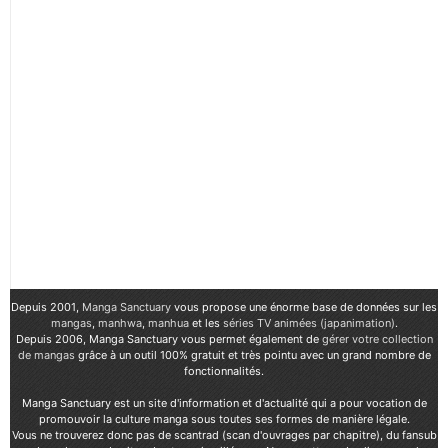
Depuis 2001,
Manga Sanctuary
vous propose une énorme base de données sur les
mangas
,
manhwa
,
manhua
et les
séries TV animées (japanimation)
.
Depuis 2006, Manga Sanctuary vous permet également de
gérer votre collection
de mangas
grâce à un outil 100% gratuit et très pointu avec un grand nombre de
fonctionnalités.
Manga Sanctuary est un site d'information et d'actualité qui a pour vocation de
promouvoir la culture manga sous toutes ses formes de manière légale.
Vous ne trouverez donc pas de scantrad (scan d'ouvrages par chapitre), du fansub