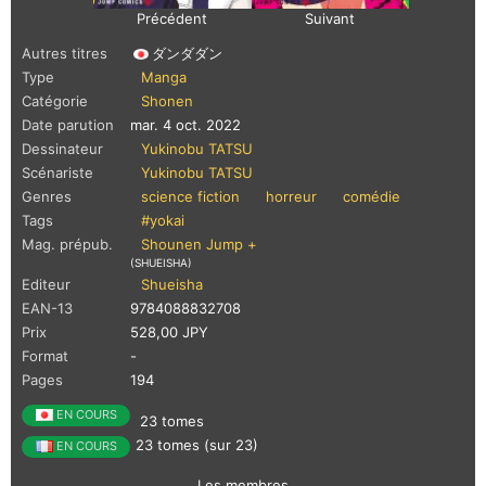
Précédent
Suivant
Autres titres
ダンダダン
Type
Manga
Catégorie
Shonen
Date parution
mar. 4 oct. 2022
Dessinateur
Yukinobu TATSU
Scénariste
Yukinobu TATSU
Genres
science fiction
horreur
comédie
Tags
#yokai
Mag. prépub.
Shounen Jump +
(SHUEISHA)
Editeur
Shueisha
EAN-13
9784088832708
Prix
528,00 JPY
Format
-
Pages
194
EN COURS
23 tomes
23 tomes (sur 23)
EN COURS
Les membres