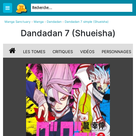
Manga Sanctuary
›
Manga
›
Dandadan
›
Dandadan 7 simple (Shueisha)
Dandadan 7 (Shueisha)
LES TOMES
CRITIQUES
VIDÉOS
PERSONNAGES