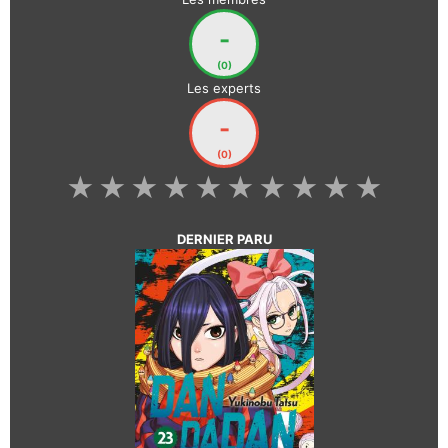
-
(0)
Les experts
-
(0)
★
★
★
★
★
★
★
★
★
★
DERNIER PARU