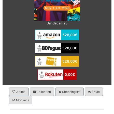
MER. 1 JUIL. 2026
Dandadan 23
528,00€
528,00€
528,00€
0,00€
J'aime
Collection
Shopping list
Envie
Mon avis