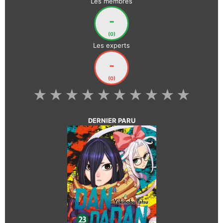
Les membres
-
(0)
Les experts
-
(0)
★
★
★
★
★
★
★
★
★
★
DERNIER PARU