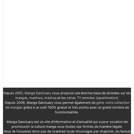
Depuis 2001,
Manga Sanctuary
vous propose une énorme base de données sur les
mangas
,
manhwa
,
manhua
et les
séries TV animées (japanimation)
.
Depuis 2006, Manga Sanctuary vous permet également de
gérer votre collection
de mangas
grâce à un outil 100% gratuit et très pointu avec un grand nombre de
fonctionnalités.
Manga Sanctuary est un site d'information et d'actualité qui a pour vocation de
promouvoir la culture manga sous toutes ses formes de manière légale.
Vous ne trouverez donc pas de scantrad (scan d'ouvrages par chapitre), du fansub