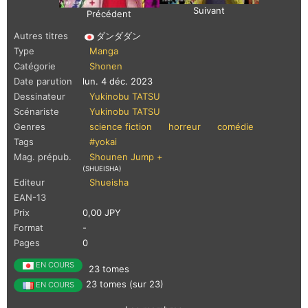
Suivant
Précédent
Autres titres
ダンダダン
Type
Manga
Catégorie
Shonen
Date parution
lun. 4 déc. 2023
Dessinateur
Yukinobu TATSU
Scénariste
Yukinobu TATSU
Genres
science fiction
horreur
comédie
Tags
#yokai
Mag. prépub.
Shounen Jump +
(SHUEISHA)
Editeur
Shueisha
EAN-13
Prix
0,00 JPY
Format
-
Pages
0
EN COURS
23 tomes
23 tomes (sur 23)
EN COURS