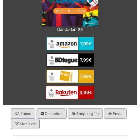
MER. 1 JUIL. 2026
Dandadan 23
7,99€
7,99€
7,99€
3,69€
J'aime
Collection
Shopping list
Envie
Mon avis