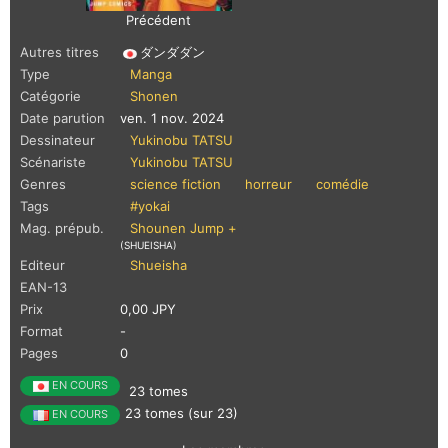
Précédent
Autres titres
ダンダダン
Type
Manga
Catégorie
Shonen
Date parution
ven. 1 nov. 2024
Dessinateur
Yukinobu TATSU
Scénariste
Yukinobu TATSU
Genres
science fiction
horreur
comédie
Tags
#yokai
Mag. prépub.
Shounen Jump +
(SHUEISHA)
Editeur
Shueisha
EAN-13
Prix
0,00 JPY
Format
-
Pages
0
EN COURS
23 tomes
23 tomes (sur 23)
EN COURS