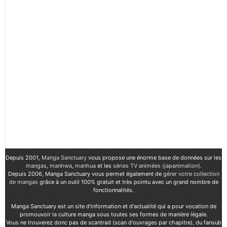
Depuis 2001,
Manga Sanctuary
vous propose une énorme base de données sur les
mangas
,
manhwa
,
manhua
et les
séries TV animées (japanimation)
.
Depuis 2006, Manga Sanctuary vous permet également de
gérer votre collection
de mangas
grâce à un outil 100% gratuit et très pointu avec un grand nombre de
fonctionnalités.
Manga Sanctuary est un site d'information et d'actualité qui a pour vocation de
promouvoir la culture manga sous toutes ses formes de manière légale.
Vous ne trouverez donc pas de scantrad (scan d'ouvrages par chapitre), du fansub