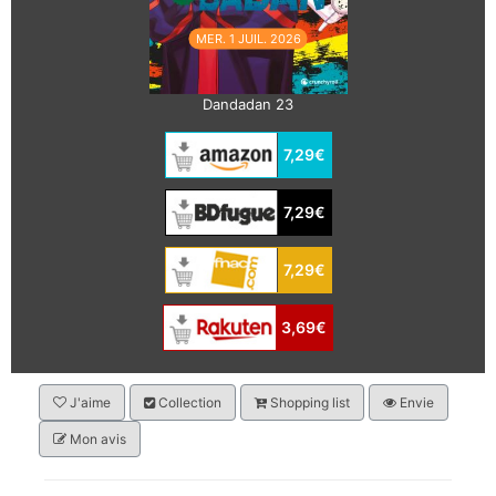
MER. 1 JUIL. 2026
Dandadan 23
7,29€
7,29€
7,29€
3,69€
J'aime
Collection
Shopping list
Envie
Mon avis