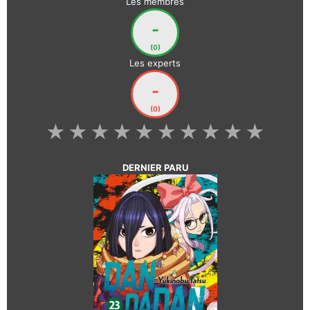
Les membres
-
(0)
Les experts
-
(0)
★
★
★
★
★
★
★
★
★
★
DERNIER PARU