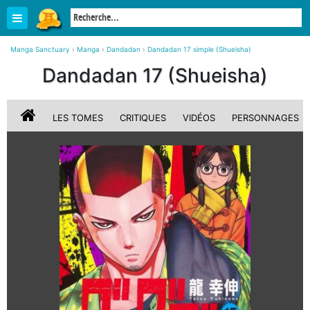
Manga Sanctuary
›
Manga
›
Dandadan
›
Dandadan 17 simple (Shueisha)
Dandadan 17 (Shueisha)
LES TOMES
CRITIQUES
VIDÉOS
PERSONNAGES