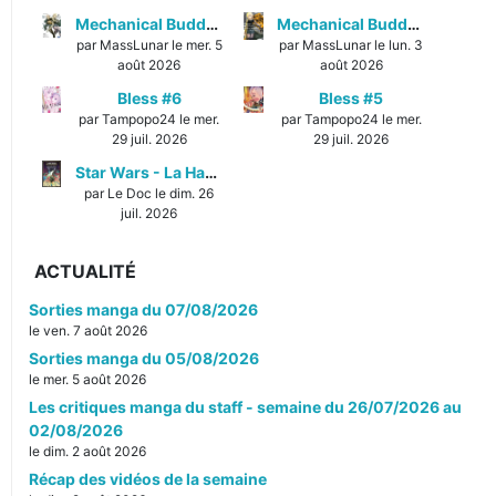
Mechanical Buddy Universe #1
Mechanical Buddy Universe #0
par MassLunar le mer. 5
par MassLunar le lun. 3
août 2026
août 2026
Bless #6
Bless #5
par Tampopo24 le mer.
par Tampopo24 le mer.
29 juil. 2026
29 juil. 2026
Star Wars - La Haute République - Un équilibre fragile
par Le Doc le dim. 26
juil. 2026
ACTUALITÉ
Sorties manga du 07/08/2026
le ven. 7 août 2026
Sorties manga du 05/08/2026
le mer. 5 août 2026
Les critiques manga du staff - semaine du 26/07/2026 au
02/08/2026
le dim. 2 août 2026
Récap des vidéos de la semaine