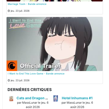
Marriage Toxin - Bande annonce
jeu. 23 juil. 2026
I Want to End This Love Game - Bande annonce
jeu. 23 juil. 2026
DERNIÈRES CRITIQUES
Cats and Dragon #3
Hotel Inhumans #1
par MassLunar le jeu. 6
par MassLunar le jeu. 6
août 2026
août 2026