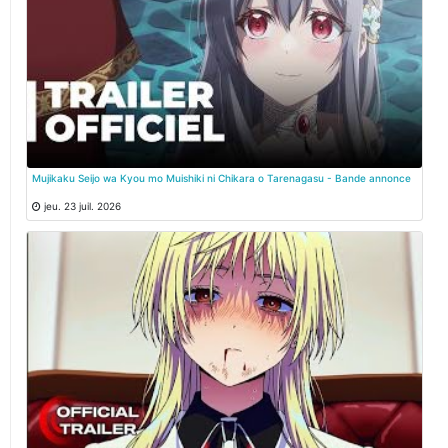
Mujikaku Seijo wa Kyou mo Muishiki ni Chikara o Tarenagasu - Bande annonce
jeu. 23 juil. 2026