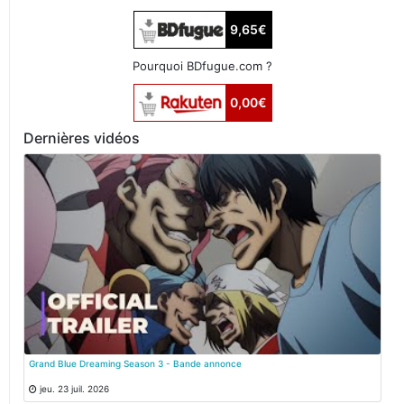
9,65€
Pourquoi BDfugue.com ?
0,00€
Dernières vidéos
Grand Blue Dreaming Season 3 - Bande annonce
jeu. 23 juil. 2026