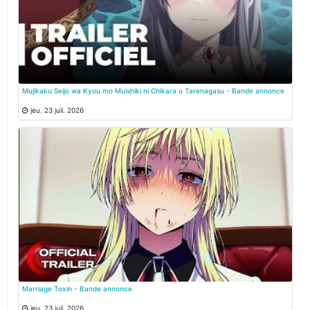
Mujikaku Seijo wa Kyou mo Muishiki ni Chikara o Tarenagasu - Bande annonce
jeu. 23 juil. 2026
Marriage Toxin - Bande annonce
jeu. 23 juil. 2026