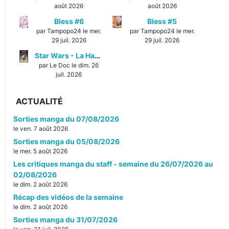
août 2026
août 2026
Bless #6
Bless #5
par Tampopo24 le mer.
par Tampopo24 le mer.
29 juil. 2026
29 juil. 2026
Star Wars - La Haute République - Un équilibre fragile
par Le Doc le dim. 26
juil. 2026
ACTUALITÉ
Sorties manga du 07/08/2026
le ven. 7 août 2026
Sorties manga du 05/08/2026
le mer. 5 août 2026
Les critiques manga du staff - semaine du 26/07/2026 au
02/08/2026
le dim. 2 août 2026
Récap des vidéos de la semaine
le dim. 2 août 2026
Sorties manga du 31/07/2026