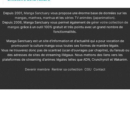
Depuis 2001,
Manga Sanctuary
vous propose une énorme base de données sur les
mangas
,
manhwa
,
manhua
et les
séries TV animées (japanimation)
.
Depuis 2006, Manga Sanctuary vous permet également de
gérer votre collection de
mangas
grâce à un outil 100% gratuit et très pointu avec un grand nombre de
fonctionnalités.
Manga Sanctuary est un site d'information et d'actualité qui a pour vocation de
promouvoir la culture manga sous toutes ses formes de manière légale.
Vous ne trouverez donc pas de scantrad (scan d'ouvrages par chapitre), du fansub ou
des adresses de sites de streaming illégaux. Nous mettons des liens vers les
plateformes de streaming d'animes légales telles que ADN, Crunchyroll et Wakanim.
Devenir membre
Rentrer sa collection
CGU
Contact