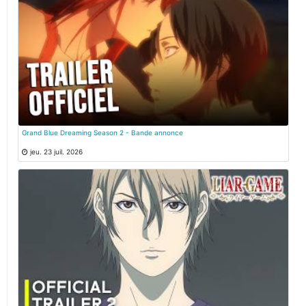
Grand Blue Dreaming Season 2 - Bande annonce
jeu. 23 juil. 2026