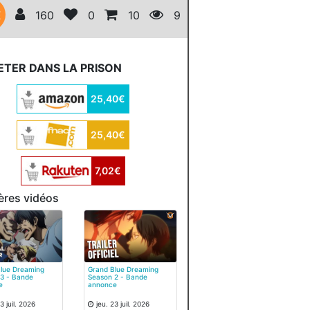
E
160
0
10
9
TER DANS LA PRISON
25,40€
25,40€
7,02€
ères vidéos
lue Dreaming
Grand Blue Dreaming
3 - Bande
Season 2 - Bande
e
annonce
3 juil. 2026
jeu. 23 juil. 2026