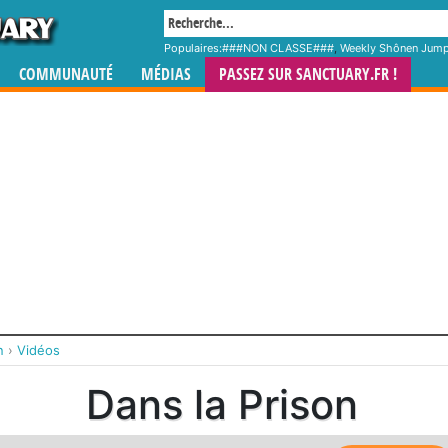
Populaires:
###NON CLASSE###
,
Weekly Shônen Jum
COMMUNAUTÉ
MÉDIAS
PASSEZ SUR SANCTUARY.FR !
n
›
Vidéos
Dans la Prison