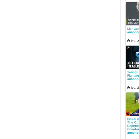
Liar Ga
annonc
jeu. 2
Young L
Fightin
annonc
jeu. 2
Isekai 
The Oth
Depend
Counter
annonc