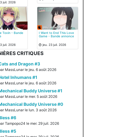
3 juil. 2026
e Toxin - Bande
I Want to End This Love
e
Game - Bande annonce
3 juil. 2026
jeu. 23 juil. 2026
IÈRES CRITIQUES
Cats and Dragon #3
par MassLunar le jeu. 6 août 2026
Hotel Inhumans #1
par MassLunar le jeu. 6 août 2026
Mechanical Buddy Universe #1
par MassLunar le mer. 5 août 2026
Mechanical Buddy Universe #0
par MassLunar le lun. 3 août 2026
Bless #6
par Tampopo24 le mer. 29 juil. 2026
Bless #5
par Tampopo24 le mer. 29 juil. 2026