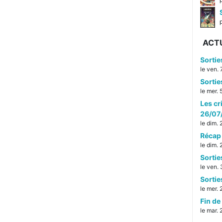
p
ACT
Sorti
le ven.
Sorti
le mer.
Les cr
26/07
le dim.
Récap 
le dim.
Sorti
le ven. 
Sorti
le mer. 
Fin de 
le mar. 