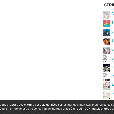
SÉRI
C
E
L
B
L
J
L
A
L
vous propose une énorme base de données sur les
mangas
,
manhwa
,
manhua
et les
sé
 également de
gérer votre collection de mangas
grâce à un outil 100% gratuit et très p