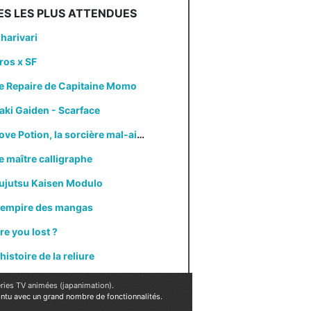
ES LES PLUS ATTENDUES
harivari
ros x SF
e Repaire de Capitaine Momo
aki Gaiden - Scarface
Love Potion, la sorcière mal-aimée
e maître calligraphe
ujutsu Kaisen Modulo
'empire des mangas
re you lost ?
'histoire de la reliure
ries TV animées (japanimation)
.
ointu avec un grand nombre de fonctionnalités.