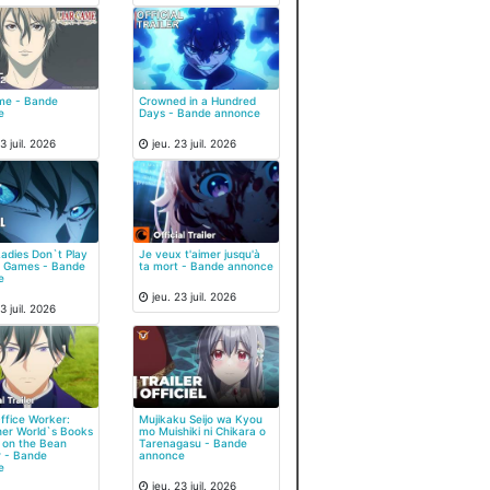
me - Bande
Crowned in a Hundred
e
Days - Bande annonce
3 juil. 2026
jeu. 23 juil. 2026
adies Don`t Play
Je veux t'aimer jusqu'à
g Games - Bande
ta mort - Bande annonce
e
jeu. 23 juil. 2026
3 juil. 2026
Office Worker:
Mujikaku Seijo wa Kyou
er World`s Books
mo Muishiki ni Chikara o
 on the Bean
Tarenagasu - Bande
 - Bande
annonce
e
jeu. 23 juil. 2026