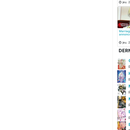
jeu. 2
Marriag
annonc
jeu. 2
DERN