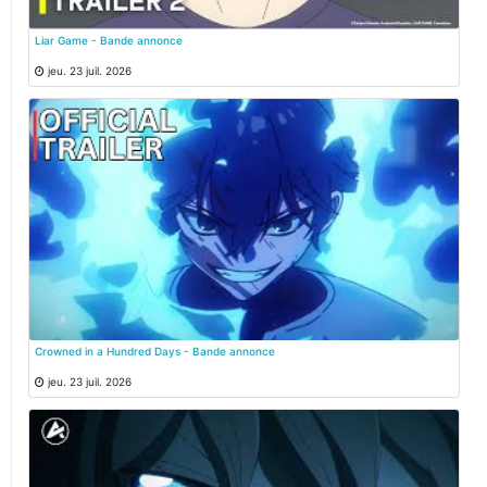
Liar Game - Bande annonce
jeu. 23 juil. 2026
Crowned in a Hundred Days - Bande annonce
jeu. 23 juil. 2026