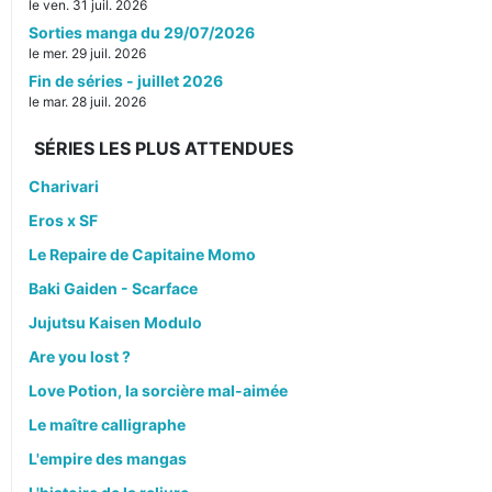
le ven. 31 juil. 2026
Sorties manga du 29/07/2026
le mer. 29 juil. 2026
Fin de séries - juillet 2026
le mar. 28 juil. 2026
SÉRIES LES PLUS ATTENDUES
Charivari
Eros x SF
Le Repaire de Capitaine Momo
Baki Gaiden - Scarface
Jujutsu Kaisen Modulo
Are you lost ?
Love Potion, la sorcière mal-aimée
Le maître calligraphe
L'empire des mangas