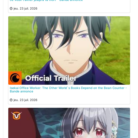
jeu. 23 juil. 2026
Isekai Office Worker: The Other World`s Books Depend on the Bean Counter -
Bande annonce
jeu. 23 juil. 2026