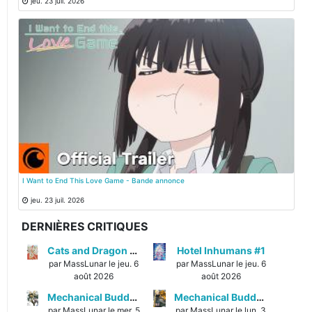
jeu. 23 juil. 2026
I Want to End This Love Game - Bande annonce
jeu. 23 juil. 2026
DERNIÈRES CRITIQUES
Cats and Dragon #3
Hotel Inhumans #1
par MassLunar le jeu. 6
par MassLunar le jeu. 6
août 2026
août 2026
Mechanical Buddy Universe #1
Mechanical Buddy Universe #0
par MassLunar le mer. 5
par MassLunar le lun. 3