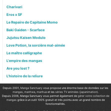
Charivari
Eros x SF
Le Repaire de Capitaine Momo
Baki Gaiden - Scarface
Jujutsu Kaisen Modulo
Love Potion, la sorcière mal-aimée
Le maître calligraphe
L'empire des mangas
Are you lost ?
L'histoire de la reliure
Depuis 2001,
Manga Sanctuary
vous propose une énorme base de données sur les
mangas
,
manhwa
,
manhua
et les
séries TV animées (japanimation)
.
Depuis 2006, Manga Sanctuary vous permet également de
gérer votre collection de
mangas
grâce à un outil 100% gratuit et très pointu avec un grand nombre de
fonctionnalités.