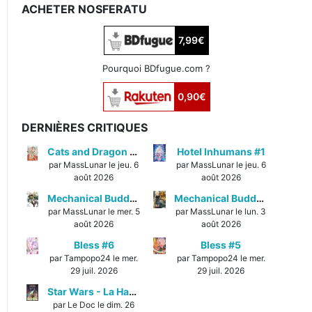
ACHETER NOSFERATU
7,99€
Pourquoi BDfugue.com ?
0,90€
DERNIÈRES CRITIQUES
Cats and Dragon #3
Hotel Inhumans #1
par MassLunar le jeu. 6
par MassLunar le jeu. 6
août 2026
août 2026
Mechanical Buddy Universe #1
Mechanical Buddy Universe #0
par MassLunar le mer. 5
par MassLunar le lun. 3
août 2026
août 2026
Bless #6
Bless #5
par Tampopo24 le mer.
par Tampopo24 le mer.
29 juil. 2026
29 juil. 2026
Star Wars - La Haute République - Un équilibre fragile
par Le Doc le dim. 26