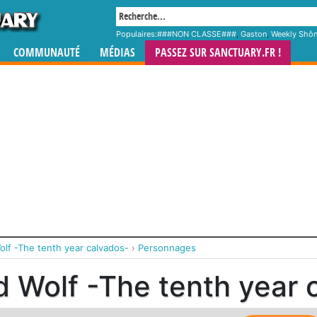
Populaires:
###NON CLASSE###
,
Gaston
,
Weekly Shô
COMMUNAUTÉ
MÉDIAS
PASSEZ SUR SANCTUARY.FR !
olf -The tenth year calvados-
›
Personnages
d Wolf -The tenth year 