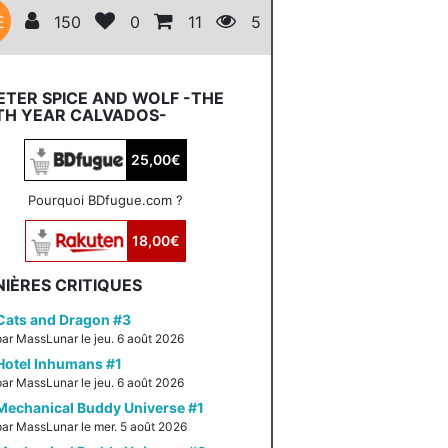
E
150
0
11
5
TER SPICE AND WOLF -THE
TH YEAR CALVADOS-
25,00€
Pourquoi BDfugue.com ?
18,00€
IÈRES CRITIQUES
Cats and Dragon #3
par MassLunar le jeu. 6 août 2026
Hotel Inhumans #1
par MassLunar le jeu. 6 août 2026
Mechanical Buddy Universe #1
par MassLunar le mer. 5 août 2026