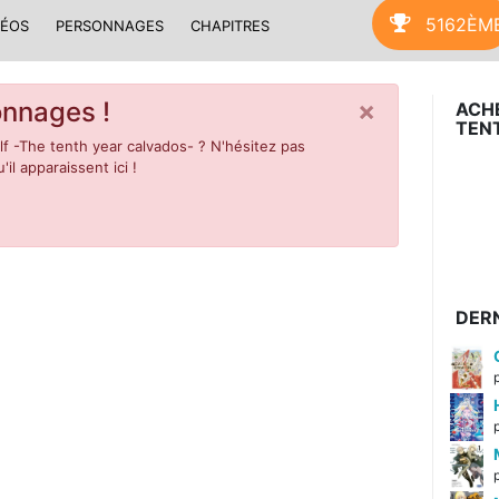
5162ÈM
DÉOS
PERSONNAGES
CHAPITRES
×
nnages !
ACHE
TEN
f -The tenth year calvados- ? N'hésitez pas
l apparaissent ici !
DERN