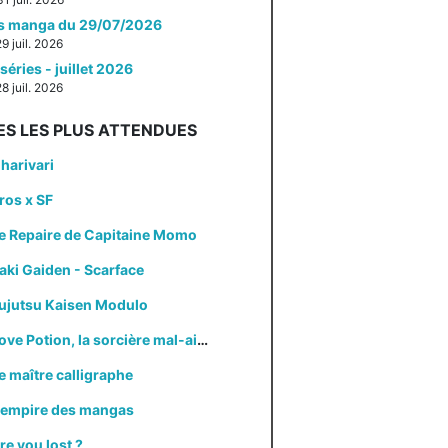
es manga du 29/07/2026
29 juil. 2026
séries - juillet 2026
28 juil. 2026
ES LES PLUS ATTENDUES
harivari
ros x SF
e Repaire de Capitaine Momo
aki Gaiden - Scarface
ujutsu Kaisen Modulo
Love Potion, la sorcière mal-aimée
e maître calligraphe
'empire des mangas
re you lost ?