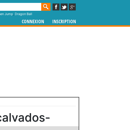
nen Jump
,
Dragon Ball
CONNEXION
INSCRIPTION
calvados-