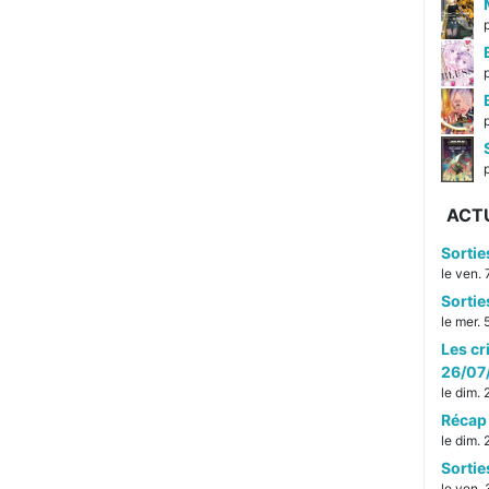
p
ACT
Sorti
le ven.
Sorti
le mer.
Les cr
26/07
le dim.
Récap 
le dim.
Sorti
le ven. 