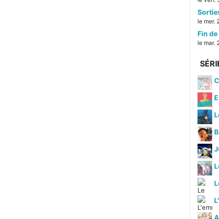
Sorti
le mer. 
Fin de 
le mar. 
SÉRI
C
E
L
B
J
L
L
A