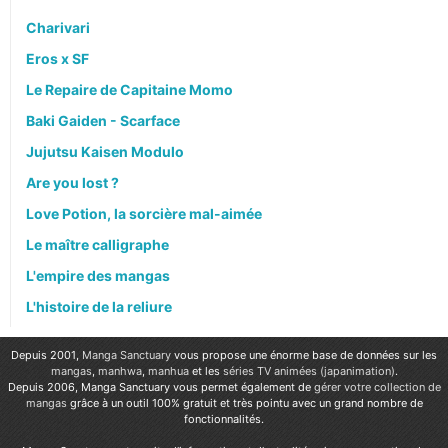
Charivari
Eros x SF
Le Repaire de Capitaine Momo
Baki Gaiden - Scarface
Jujutsu Kaisen Modulo
Are you lost ?
Love Potion, la sorcière mal-aimée
Le maître calligraphe
L'empire des mangas
L'histoire de la reliure
Depuis 2001,
Manga Sanctuary
vous propose une énorme base de données sur les
mangas
,
manhwa
,
manhua
et les
séries TV animées (japanimation)
.
Depuis 2006, Manga Sanctuary vous permet également de
gérer votre collection de
mangas
grâce à un outil 100% gratuit et très pointu avec un grand nombre de
fonctionnalités.