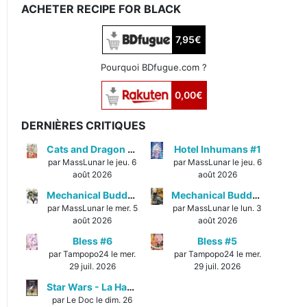
ACHETER RECIPE FOR BLACK
7,95€
Pourquoi BDfugue.com ?
0,00€
DERNIÈRES CRITIQUES
Cats and Dragon #3
Hotel Inhumans #1
par MassLunar le jeu. 6
par MassLunar le jeu. 6
août 2026
août 2026
Mechanical Buddy Universe #1
Mechanical Buddy Universe #0
par MassLunar le mer. 5
par MassLunar le lun. 3
août 2026
août 2026
Bless #6
Bless #5
par Tampopo24 le mer.
par Tampopo24 le mer.
29 juil. 2026
29 juil. 2026
Star Wars - La Haute République - Un équilibre fragile
par Le Doc le dim. 26