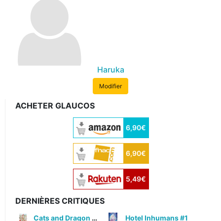
Haruka
Modifier
ACHETER GLAUCOS
6,90€
6,90€
5,49€
DERNIÈRES CRITIQUES
Cats and Dragon #3
Hotel Inhumans #1