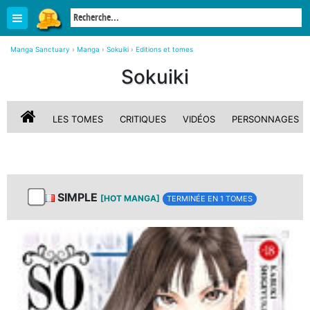
Manga Sanctuary
›
Manga
›
Sokuiki
›
Editions et tomes
Sokuiki
LES TOMES
CRITIQUES
VIDÉOS
PERSONNAGES
SIMPLE
[HOT MANGA]
TERMINÉE EN 1 TOMES