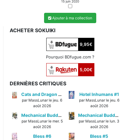
15 juin 2020
Ajouter à ma collection
ACHETER SOKUIKI
9,95€
Pourquoi BDfugue.com ?
5,00€
DERNIÈRES CRITIQUES
Cats and Dragon #3
Hotel Inhumans #1
par MassLunar le jeu. 6
par MassLunar le jeu. 6
août 2026
août 2026
Mechanical Buddy Universe #1
Mechanical Buddy Universe #0
par MassLunar le mer. 5
par MassLunar le lun. 3
août 2026
août 2026
Bless #6
Bless #5