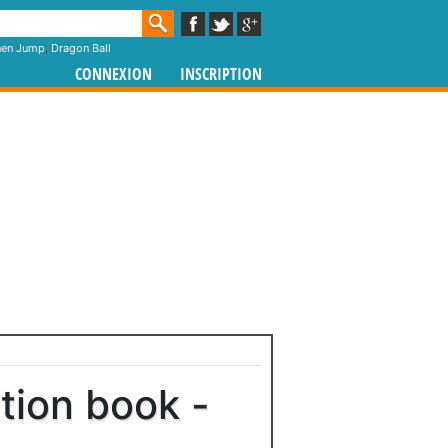
nen Jump
,
Dragon Ball
CONNEXION
INSCRIPTION
tion book -