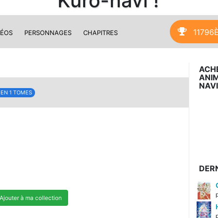
Kuro-navi !
11796
DÉOS
PERSONNAGES
CHAPITRES
ACH
ANIM
NAVI
 EN 1 TOMES
DERN
Ajouter à ma collection