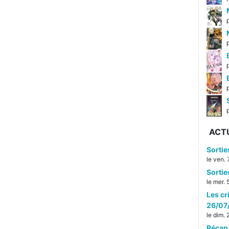
p
ACT
Sorti
le ven.
Sorti
le mer.
Les cr
26/07
le dim.
Récap 