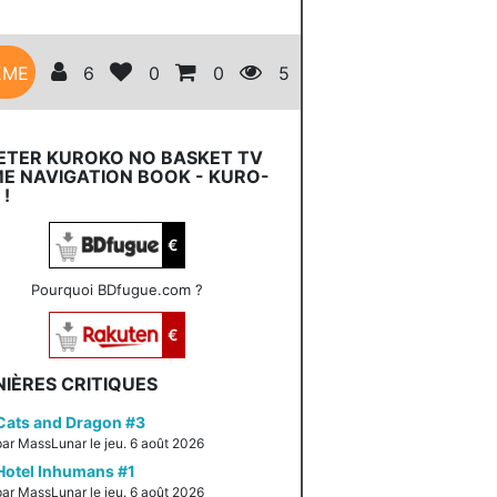
ÈME
6
0
0
5
ETER KUROKO NO BASKET TV
E NAVIGATION BOOK - KURO-
 !
€
Pourquoi BDfugue.com ?
€
IÈRES CRITIQUES
Cats and Dragon #3
par MassLunar le jeu. 6 août 2026
Hotel Inhumans #1
par MassLunar le jeu. 6 août 2026