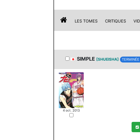
LES TOMES
CRITIQUES
VI
SIMPLE
[SHUEISHA]
TERMINÉE
4 oct. 2013