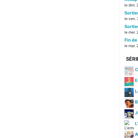
le dim.
Sorti
le ven. 
Sorti
le mer. 
Fin de 
le mar. 
SÉRI
C
E
L
B
J
L
A