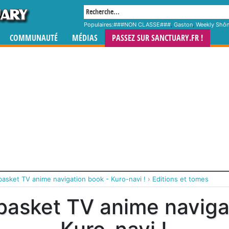
Populaires:
###NON CLASSE###
,
Gaston
,
Weekly Shô
COMMUNAUTÉ
MÉDIAS
PASSEZ SUR SANCTUARY.FR !
asket TV anime navigation book - Kuro-navi !
›
Editions et tomes
basket TV anime naviga