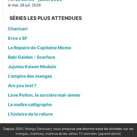
le mar. 28 juil. 2026
SÉRIES LES PLUS ATTENDUES
Charivari
Eros x SF
Le Repaire de Capitaine Momo
Baki Gaiden - Scarface
Jujutsu Kaisen Modulo
L'empire des mangas
Are you lost ?
Love Potion, la sorcière mal-aimée
Le maître calligraphe
L'histoire de la reliure
Depuis 2001,
Manga Sanctuary
vous propose une énorme base de données sur les
mangas
,
manhwa
,
manhua
et les
séries TV animées (japanimation)
.