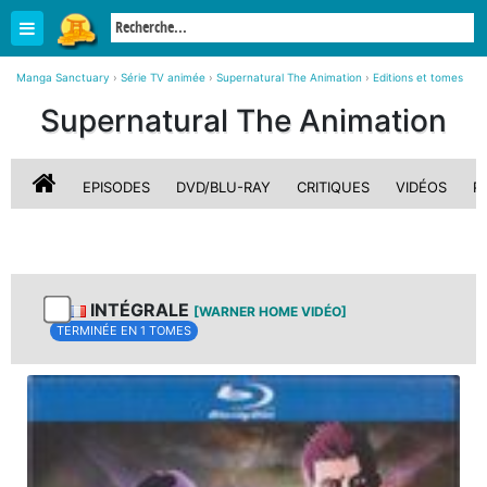
Manga Sanctuary
›
Série TV animée
›
Supernatural The Animation
›
Editions et tomes
Supernatural The Animation
EPISODES
DVD/BLU-RAY
CRITIQUES
VIDÉOS
P
INTÉGRALE
[WARNER HOME VIDÉO]
TERMINÉE EN 1 TOMES