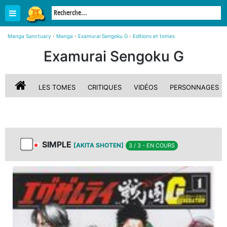
Manga Sanctuary
›
Manga
›
Examurai Sengoku G
›
Editions et tomes
Examurai Sengoku G
LES TOMES
CRITIQUES
VIDÉOS
PERSONNAGES
SIMPLE
[AKITA SHOTEN]
3 / 3 - EN COURS