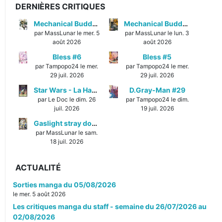
DERNIÈRES CRITIQUES
Mechanical Buddy Universe #1
Mechanical Buddy Universe #0
par MassLunar le mer. 5
par MassLunar le lun. 3
août 2026
août 2026
Bless #6
Bless #5
par Tampopo24 le mer.
par Tampopo24 le mer.
29 juil. 2026
29 juil. 2026
Star Wars - La Haute République - Un équilibre fragile
D.Gray-Man #29
par Le Doc le dim. 26
par Tampopo24 le dim.
juil. 2026
19 juil. 2026
Gaslight stray dog detectives #1
par MassLunar le sam.
18 juil. 2026
ACTUALITÉ
Sorties manga du 05/08/2026
le mer. 5 août 2026
Les critiques manga du staff - semaine du 26/07/2026 au
02/08/2026