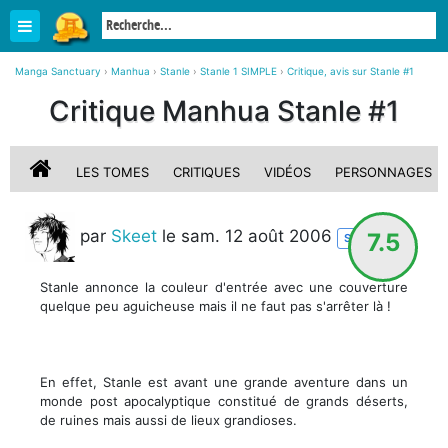
Manga Sanctuary
›
Manhua
›
Stanle
›
Stanle 1 SIMPLE
›
Critique, avis sur Stanle #1
Critique Manhua Stanle #1
LES TOMES
CRITIQUES
VIDÉOS
PERSONNAGES
par
Skeet
le sam. 12 août 2006
7.5
STAFF
Stanle annonce la couleur d'entrée avec une couverture
quelque peu aguicheuse mais il ne faut pas s'arrêter là !
En effet, Stanle est avant une grande aventure dans un
monde post apocalyptique constitué de grands déserts,
de ruines mais aussi de lieux grandioses.