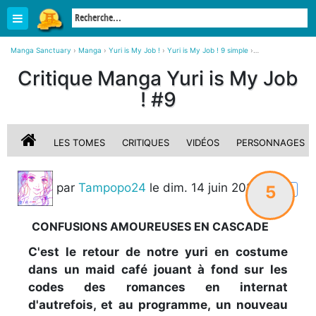
Manga Sanctuary
›
Manga
›
Yuri is My Job !
›
Yuri is My Job ! 9 simple
›
Critique, avis sur Yuri is My Job ! #9
Critique Manga Yuri is My Job
! #9
LES TOMES
CRITIQUES
VIDÉOS
PERSONNAGES
par
Tampopo24
le dim. 14 juin 2026
5
STAFF
CONFUSIONS AMOUREUSES EN CASCADE
C'est le retour de notre yuri en costume
dans un maid café jouant à fond sur les
codes des romances en internat
d'autrefois, et au programme, un nouveau