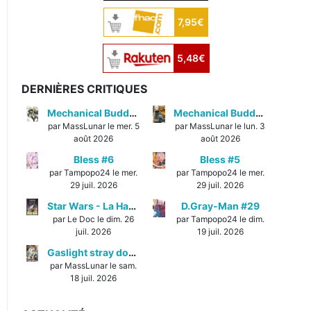
7,95€
5,48€
DERNIÈRES CRITIQUES
Mechanical Buddy Universe #1
Mechanical Buddy Universe #0
par MassLunar le mer. 5
par MassLunar le lun. 3
août 2026
août 2026
Bless #6
Bless #5
par Tampopo24 le mer.
par Tampopo24 le mer.
29 juil. 2026
29 juil. 2026
Star Wars - La Haute République - Un équilibre fragile
D.Gray-Man #29
par Le Doc le dim. 26
par Tampopo24 le dim.
juil. 2026
19 juil. 2026
Gaslight stray dog detectives #1
par MassLunar le sam.
18 juil. 2026