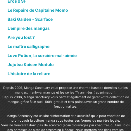
Eros x SF
Le Repaire de Capitaine Momo
Baki Gaiden - Scarface
L'empire des mangas
Are you lost ?
Le maître calligraphe
Love Potion, la sorcière mal-aimée
Jujutsu Kaisen Modulo
L'histoire de la reliure
Depuis 2001,
Manga Sanctuary
vous propose une énorme base de données sur les
mangas
,
manhwa
,
manhua
et les
séries TV animées (japanimation)
.
Depuis 2006, Manga Sanctuary vous permet également de
gérer votre collection de
mangas
grâce à un outil 100% gratuit et très pointu avec un grand nombre de
fonctionnalités.
Manga Sanctuary est un site d'information et d'actualité qui a pour vocation de
promouvoir la culture manga sous toutes ses formes de manière légale.
Vous ne trouverez donc pas de scantrad (scan d'ouvrages par chapitre), du fansub ou
des adresses de sites de streaming illégaux. Nous mettons des liens vers les