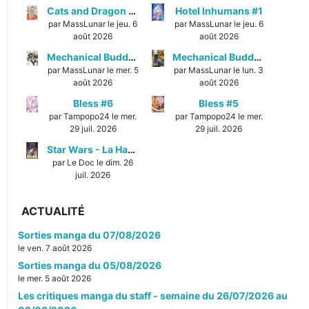
Cats and Dragon #3
Hotel Inhumans #1
par MassLunar le jeu. 6
par MassLunar le jeu. 6
août 2026
août 2026
Mechanical Buddy Universe #1
Mechanical Buddy Universe #0
par MassLunar le mer. 5
par MassLunar le lun. 3
août 2026
août 2026
Bless #6
Bless #5
par Tampopo24 le mer.
par Tampopo24 le mer.
29 juil. 2026
29 juil. 2026
Star Wars - La Haute République - Un équilibre fragile
par Le Doc le dim. 26
juil. 2026
ACTUALITÉ
Sorties manga du 07/08/2026
le ven. 7 août 2026
Sorties manga du 05/08/2026
le mer. 5 août 2026
Les critiques manga du staff - semaine du 26/07/2026 au