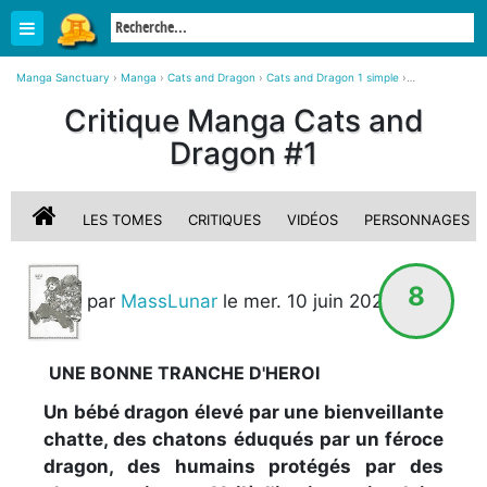
Manga Sanctuary
›
Manga
›
Cats and Dragon
›
Cats and Dragon 1 simple
›
Critique, avis sur Cats and Dragon #1
Critique Manga Cats and
Dragon #1
LES TOMES
CRITIQUES
VIDÉOS
PERSONNAGES
8
par
MassLunar
le mer. 10 juin 2026
STAFF
UNE BONNE TRANCHE D'HEROI
Un bébé dragon élevé par une bienveillante
chatte, des chatons éduqués par un féroce
dragon, des humains protégés par des