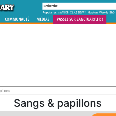
Populaires:
###NON CLASSE###
,
Gaston
,
Weekly Shô
COMMUNAUTÉ
MÉDIAS
PASSEZ SUR SANCTUARY.FR !
pillons
Sangs & papillons