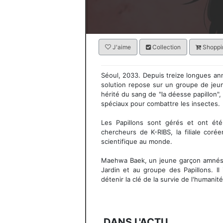
J'aime
Collection
Shoppin
Séoul, 2033. Depuis treize longues an
solution repose sur un groupe de jeu
hérité du sang de "la déesse papillon",
spéciaux pour combattre les insectes.
Les Papillons sont gérés et ont été
chercheurs de K-RIBS, la filiale cor
scientifique au monde.
Maehwa Baek, un jeune garçon amnésiq
Jardin et au groupe des Papillons. I
détenir la clé de la survie de l'humanit
DANS L'ACTU