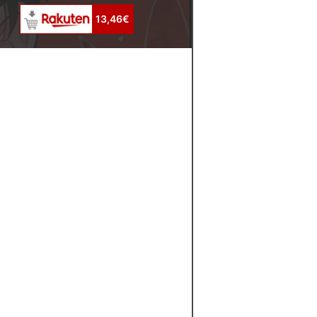
13,46€