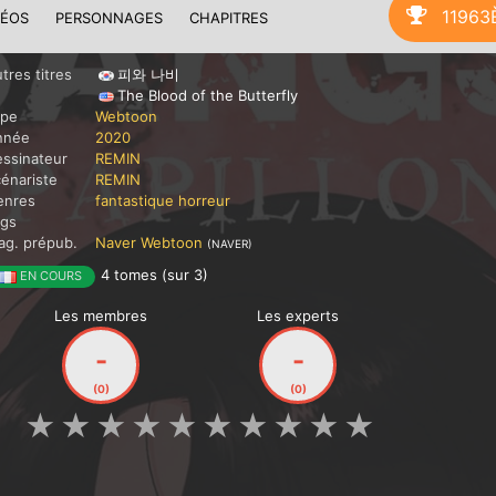
11963
DÉOS
PERSONNAGES
CHAPITRES
tres titres
피와 나비
The Blood of the Butterfly
ype
Webtoon
nnée
2020
ssinateur
REMIN
énariste
REMIN
enres
fantastique
horreur
ags
g. prépub.
Naver Webtoon
(NAVER)
4 tomes (sur 3)
EN COURS
Les membres
Les experts
-
-
(0)
(0)
★
★
★
★
★
★
★
★
★
★