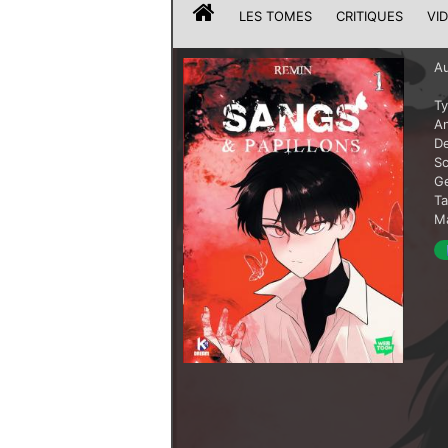
LES TOMES
CRITIQUES
VI
Au
T
A
De
Sc
G
T
Ma