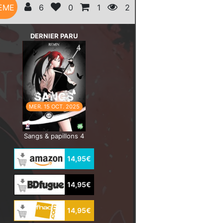
ÈME
6
0
1
2
DERNIER PARU
MER. 15 OCT. 2025
Sangs & papillons 4
14,95€
14,95€
14,95€