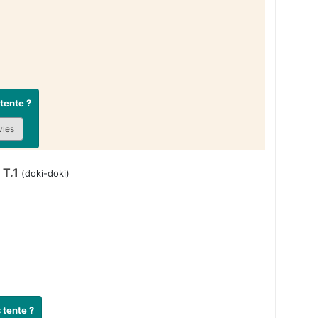
tente ?
vies
T.1
(doki-doki)
 tente ?