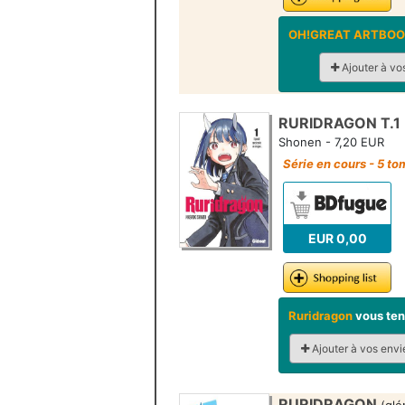
OH!GREAT ARTBO
Ajouter à vo
RURIDRAGON T.1
Shonen - 7,20 EUR
Série en cours - 5 t
EUR 0,00
Ruridragon
vous ten
Ajouter à vos envi
RURIDRAGON