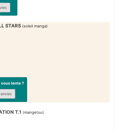
vies
L STARS
(soleil manga)
vous tente ?
 envies
ATION T.1
(mangetsu)