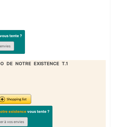
vous tente ?
 envies
O DE NOTRE EXISTENCE T.1
notre existence
vous tente ?
er à vos envies