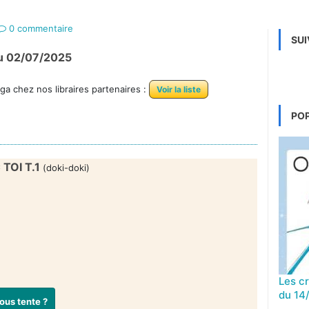
0 commentaire
SUI
 du 02/07/2025
a chez nos libraires partenaires :
Voir la liste
PO
TOI T.1
(doki-doki)
Les c
du 14
ous tente ?