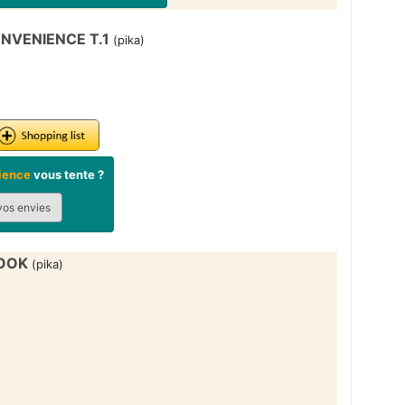
NVENIENCE T.1
(pika)
ience
vous tente ?
vos envies
BOOK
(pika)