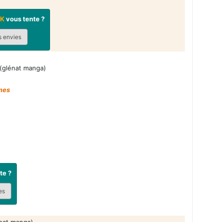
OK
vous tente ?
s envies
(glénat manga)
omes
te ?
es