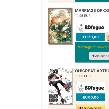
MARRIAGE OF CO
14,95 EUR
EUR 0,00
Marriage of Conven
Ajouter à 
OH!GREAT ART
19,95 EUR
EUR 0,00