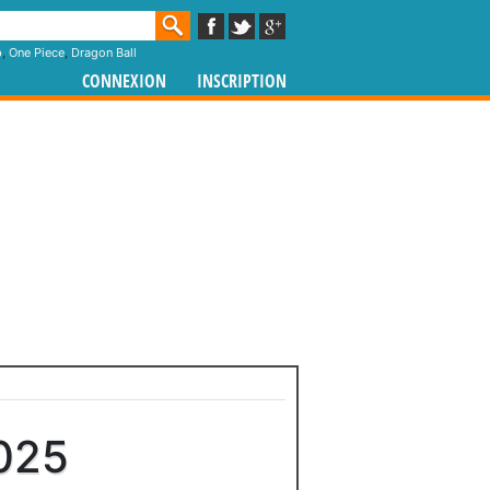
p
,
One Piece
,
Dragon Ball
CONNEXION
INSCRIPTION
025