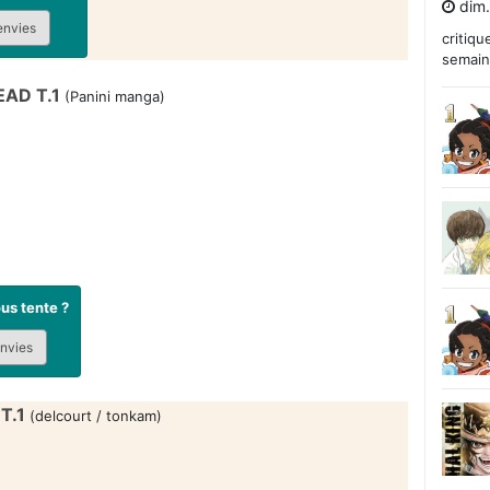
dim.
envies
critiqu
semain
EAD T.1
(Panini manga)
us tente ?
envies
T.1
(delcourt / tonkam)