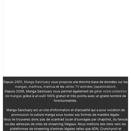
Depuis 2001,
Manga Sanctuary
vous propose une énorme base de données sur les
mangas
,
manhwa
,
manhua
et les
séries TV animées (japanimation)
.
Depuis 2006, Manga Sanctuary vous permet également de
gérer votre collection
de mangas
grâce à un outil 100% gratuit et très pointu avec un grand nombre de
fonctionnalités.
Manga Sanctuary est un site d'information et d'actualité qui a pour vocation de
promouvoir la culture manga sous toutes ses formes de manière légale.
Vous ne trouverez donc pas de scantrad (scan d'ouvrages par chapitre), du fansub
ou des adresses de sites de streaming illégaux. Nous mettons des liens vers les
plateformes de streaming d'animes légales telles que ADN, Crunchyroll et