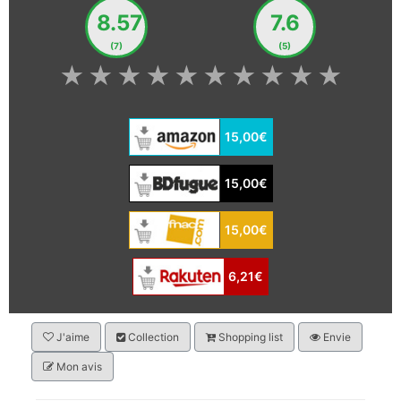
8.57
7.6
(7)
(5)
★
★
★
★
★
★
★
★
★
★
15,00€
15,00€
15,00€
6,21€
J'aime
Collection
Shopping list
Envie
Mon avis