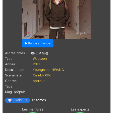
Bande annonce
Autres titres
스위트홈
Type
Webtoon
Année
2017
Dessinateur
Youngchan HWANG
Scénariste
Carnby KIM
Genres
horreur
Tags
Mag. prépub.
12 tomes
COMPLÈTE
Les membres
Les experts