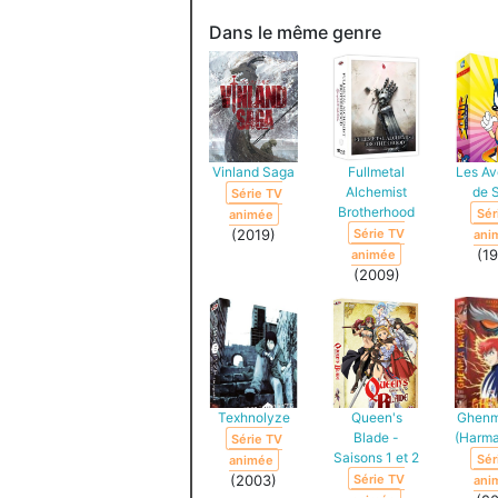
ANI
Dans le même genre
Vinland Saga
Fullmetal
Les Av
Alchemist
de 
Série TV
Brotherhood
Sér
animée
(2019)
Série TV
ani
(1
animée
(2009)
Texhnolyze
Queen's
Ghenm
Blade -
(Harm
Série TV
Saisons 1 et 2
Sér
animée
(2003)
Série TV
ani