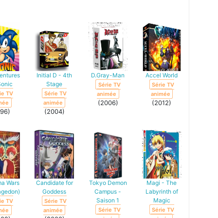
ME
entures
Initial D - 4th
D.Gray-Man
Accel World
Sonic
Stage
Série TV
Série TV
ie TV
Série TV
animée
animée
(2006)
(2012)
mée
animée
996)
(2004)
a Wars
Candidate for
Tokyo Demon
Magi - The
agedon)
Goddess
Campus -
Labyrinth of
Saison 1
Magic
ie TV
Série TV
Série TV
Série TV
mée
animée