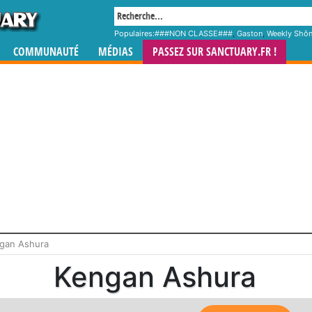
Populaires:
###NON CLASSE###
,
Gaston
,
Weekly Shô
COMMUNAUTÉ
MÉDIAS
PASSEZ SUR SANCTUARY.FR !
ngan Ashura
Kengan Ashura