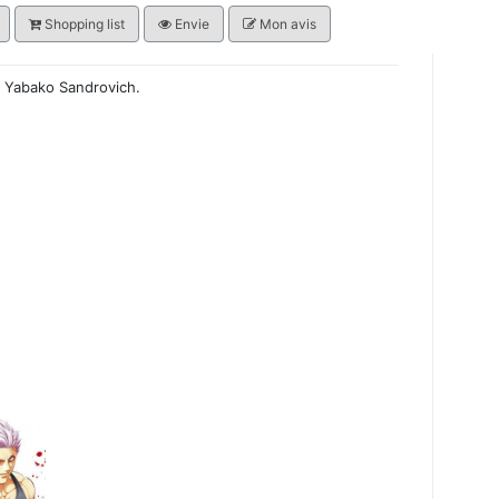
Shopping list
Envie
Mon avis
 Yabako Sandrovich.