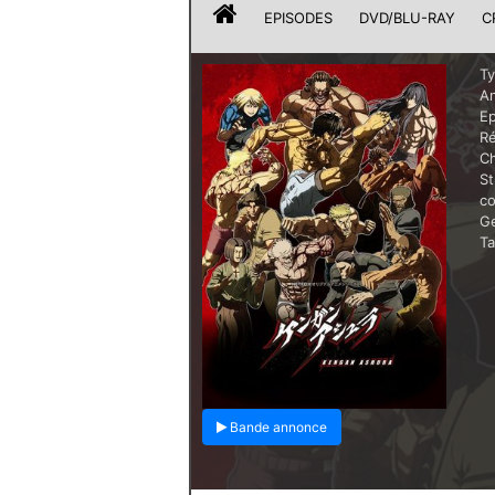
EPISODES
DVD/BLU-RAY
C
T
A
E
Ré
Ch
St
c
G
T
Bande annonce