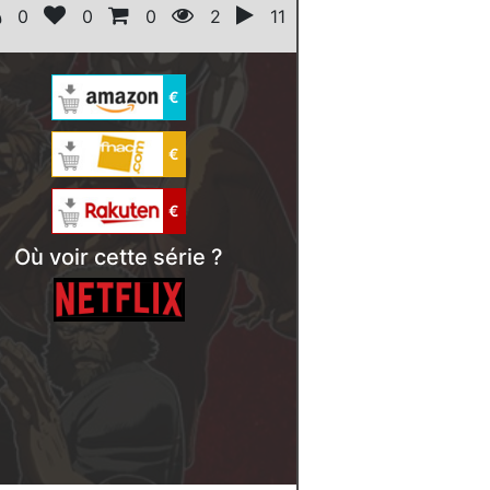
0
0
0
2
11
€
€
€
Où voir cette série ?