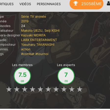
25058ÈME
RITIQUES
VIDÉOS
PERSONNAGES
ype
Série TV animée
nnée
2019
pisodes
24
alisateur
Makoto UEZU
,
Seiji KISHI
ara-designer
Kazuaki MORITA
udio
LARX ENTERTAINMENT
ompositeur
Yasuharu TAKANASHI
enres
action
ags
#combat
#tournoi
Les membres
Les experts
7.5
7
(2)
(1)
★
★
★
★
★
★
★
★
★
★