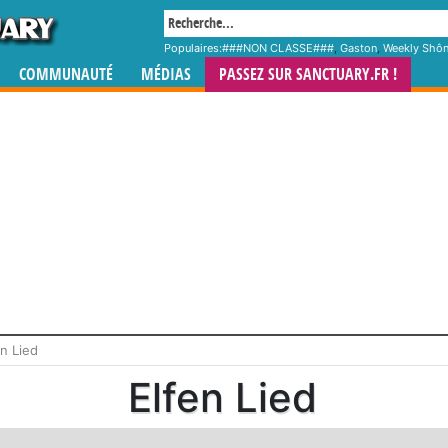
Populaires:
###NON CLASSE###
,
Gaston
,
Weekly Shô
COMMUNAUTÉ
MÉDIAS
PASSEZ SUR SANCTUARY.FR !
en Lied
Elfen Lied