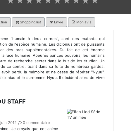
★
★
★
★
★
★
★
★
★
★
tion
Shopping list
Envie
Mon avis
omme "humain à deux cornes", sont des mutants qui
ution de l'espèce humaine. Les diclonius ont de puissants
 par des bras supplémentaires. Du fait de cet énorme
t la race humaine. Apeurés par ces pouvoirs, les humains
ntre de recherche secret dans le but de les étudier. Un
r de ce centre, tuant dans sa fuite de nombreux gardes.
e avoir perdu la mémoire et ne cesse de répéter "Nyuu".
diclonius et le surnomme Nyuu. Il décident alors de vivre
DU STAFF
 juin 2012
0 commentaire
anime! Je croyais que cet anime