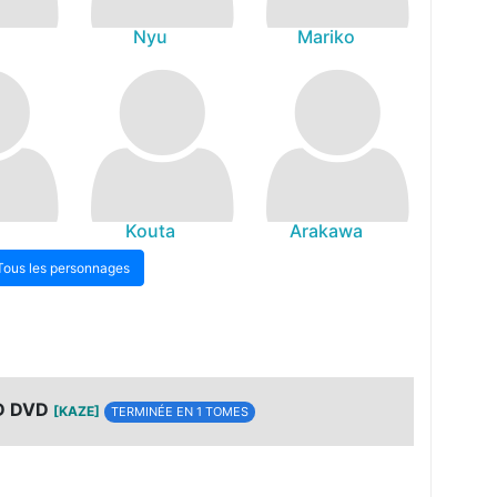
Nyu
Mariko
Kouta
Arakawa
Tous les personnages
D DVD
[KAZE]
TERMINÉE EN 1 TOMES