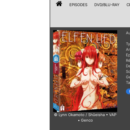
EPISODES
DVD/BLU-RAY
C
Au
T
A
E
Ré
De
Sc
G
T
© Lynn Okamoto / Shûeisha • VAP
• Genco