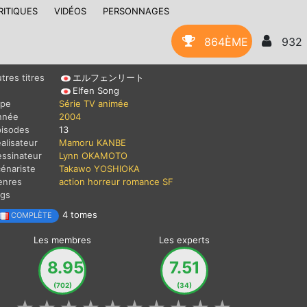
RITIQUES
VIDÉOS
PERSONNAGES
864ÈME
932
tres titres
エルフェンリート
Elfen Song
ype
Série TV animée
nnée
2004
pisodes
13
alisateur
Mamoru KANBE
ssinateur
Lynn OKAMOTO
énariste
Takawo YOSHIOKA
enres
action
horreur
romance
SF
ags
4 tomes
COMPLÈTE
Les membres
Les experts
8.95
7.51
(702)
(34)