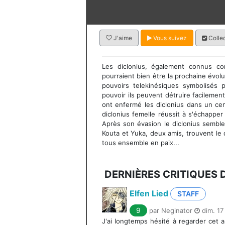
J'aime
Vous suivez
Collec
Les diclonius, également connus c
pourraient bien être la prochaine évol
pouvoirs telekinésiques symbolisés
pouvoir ils peuvent détruire facilemen
ont enfermé les diclonius dans un ce
diclonius femelle réussit à s'échappe
Après son évasion le diclonius sembl
Kouta et Yuka, deux amis, trouvent le 
tous ensemble en paix...
DERNIÈRES CRITIQUES 
Elfen Lied
STAFF
9
par Neginator
dim. 17
J'ai longtemps hésité à regarder cet 