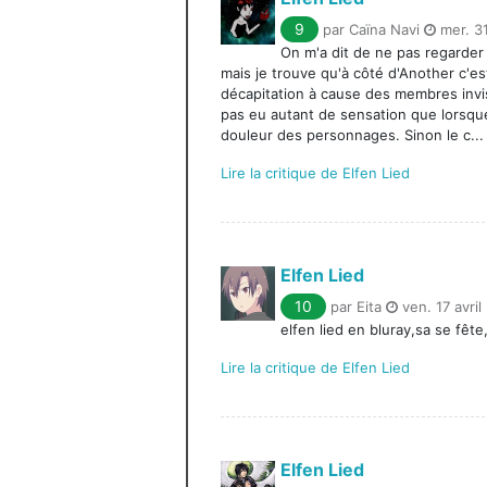
9
par Caïna Navi
mer. 3
On m'a dit de ne pas regarder 
mais je trouve qu'à côté d'Another c'e
décapitation à cause des membres invisib
pas eu autant de sensation que lorsque 
douleur des personnages. Sinon le c...
Lire la critique de Elfen Lied
Elfen Lied
10
par Eita
ven. 17 avril
elfen lied en bluray,sa se fêt
Lire la critique de Elfen Lied
Elfen Lied