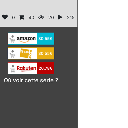
0
40
20
215
30,55€
30,55€
26,78€
Où voir cette série ?