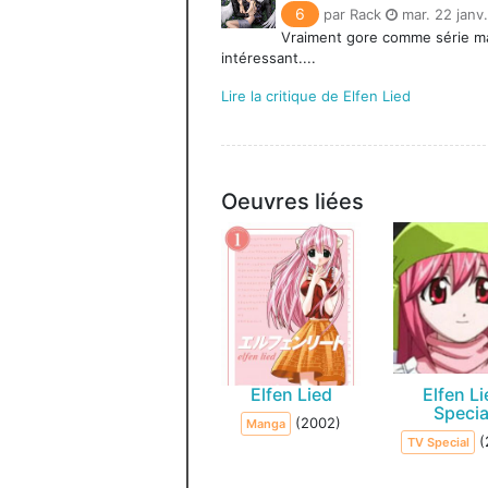
6
par Rack
mar. 22 janv
Vraiment gore comme série ma
intéressant....
Lire la critique de Elfen Lied
Oeuvres liées
Elfen Lied
Elfen Li
Specia
(2002)
Manga
(
TV Special