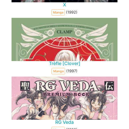
X
(1992)
Manga
Trèfle [Clover]
(1997)
Manga
RG Veda