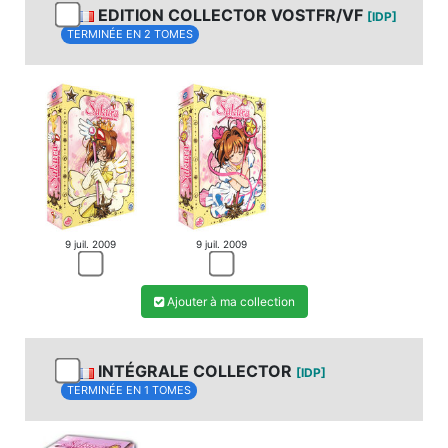
EDITION COLLECTOR VOSTFR/VF
[IDP]
TERMINÉE EN 2 TOMES
9 juil. 2009
9 juil. 2009
Ajouter à ma collection
INTÉGRALE COLLECTOR
[IDP]
TERMINÉE EN 1 TOMES