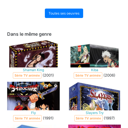
Toutes ses oeuvres
Dans le même genre
Shaman King
Kiba
(2001)
(2006)
Série TV animée
Série TV animée
Fly
Slayers Try
(1991)
(1997)
Série TV animée
Série TV animée