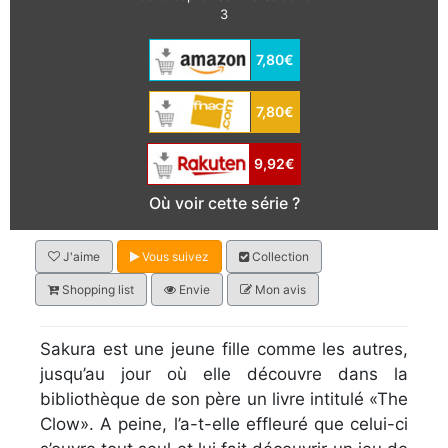
3
7,80€
7,80€
9,92€
Où voir cette série ?
J'aime
Vous suivez
Collection
Shopping list
Envie
Mon avis
Sakura est une jeune fille comme les autres,
jusqu’au jour où elle découvre dans la
bibliothèque de son père un livre intitulé «The
Clow». A peine, l’a-t-elle effleuré que celui-ci