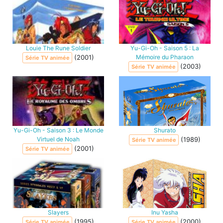
Louie The Rune Soldier
Yu-Gi-Oh - Saison 5 : La
(2001)
Mémoire du Pharaon
Série TV animée
(2003)
Série TV animée
Yu-Gi-Oh - Saison 3 : Le Monde
Shurato
Virtuel de Noah
(1989)
Série TV animée
(2001)
Série TV animée
Slayers
Inu Yasha
(1995)
(2000)
Série TV animée
Série TV animée