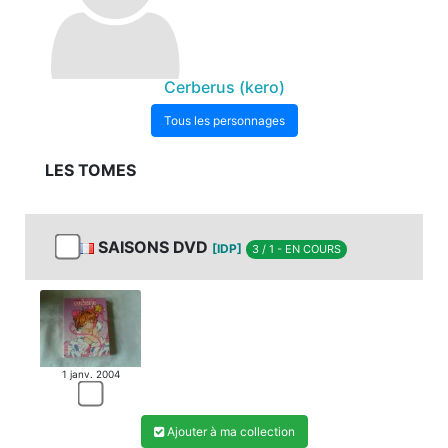
Cerberus (kero)
Tous les personnages
LES TOMES
SAISONS DVD
[IDP]
3 / 1 - EN COURS
1 janv. 2004
Ajouter à ma collection