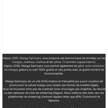
Depuis 2001,
Manga Sanctuary
vous propose une énorme base de données sur les
mangas
,
manhwa
,
manhua
et les
séries TV animées (japanimation)
.
Depuis 2006, Manga Sanctuary vous permet également de
gérer votre collection
de mangas
grâce à un outil 100% gratuit et très pointu avec un grand nombre de
fonctionnalités.
Manga Sanctuary est un site d'information et d'actualité qui a pour vocation de
promouvoir la culture manga sous toutes ses formes de manière légale.
Vous ne trouverez donc pas de scantrad (scan d'ouvrages par chapitre), du fansub
ou des adresses de sites de streaming illégaux. Nous mettons des liens vers les
plateformes de streaming d'animes légales telles que ADN, Crunchyroll et
Wakanim.