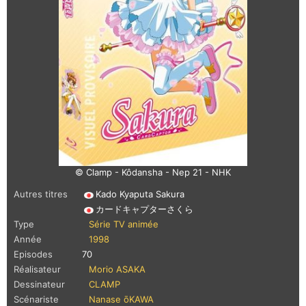
© Clamp - Kôdansha - Nep 21 - NHK
Autres titres
Kado Kyaputa Sakura
カードキャプターさくら
Type
Série TV animée
Année
1998
Episodes
70
Réalisateur
Morio ASAKA
Dessinateur
CLAMP
Scénariste
Nanase ōKAWA