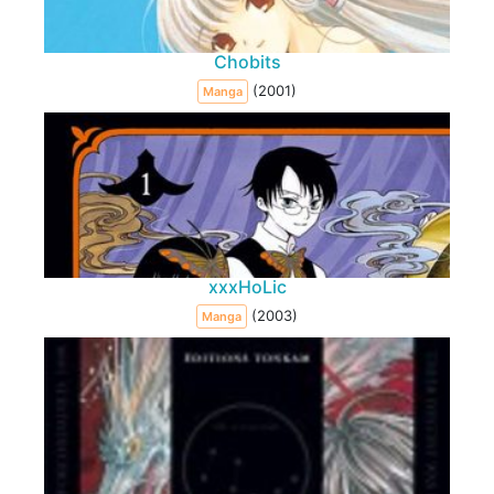
Chobits
(2001)
Manga
xxxHoLic
(2003)
Manga