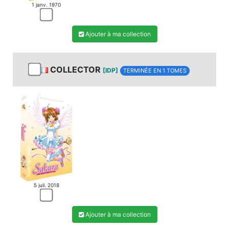
1 janv. 1970
Ajouter à ma collection
COLLECTOR
[IDP]
TERMINÉE EN 1 TOMES
5 juil. 2018
Ajouter à ma collection