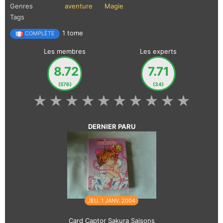
Genres
aventure
Magie
Tags
1 tome
COMPLÈTE
Les membres
Les experts
8.72
7.71
(576)
(34)
★
★
★
★
★
★
★
★
★
★
DERNIER PARU
JEU. 1 JANV. 2004
Card Captor Sakura Saisons