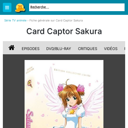
Série TV animée
›
Fiche générale sur Card Captor Sakura
Card Captor Sakura
EPISODES
DVD/BLU-RAY
CRITIQUES
VIDÉOS
P