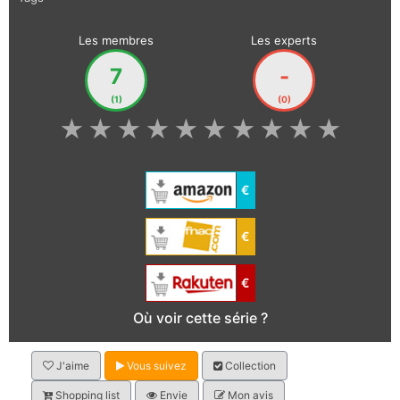
Les membres
Les experts
7
-
(1)
(0)
★
★
★
★
★
★
★
★
★
★
€
€
€
Où voir cette série ?
J'aime
Vous suivez
Collection
Shopping list
Envie
Mon avis