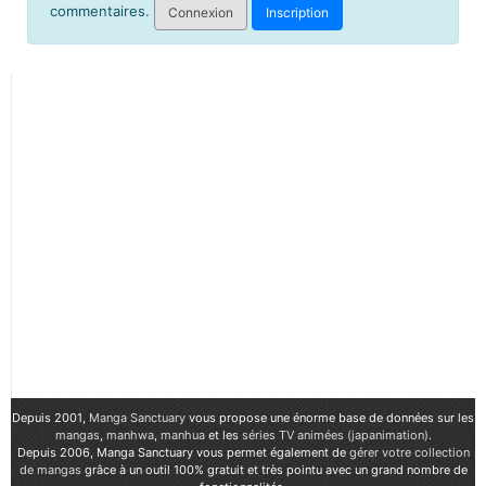
commentaires.
Connexion
Inscription
Depuis 2001,
Manga Sanctuary
vous propose une énorme base de données sur les
mangas
,
manhwa
,
manhua
et les
séries TV animées (japanimation)
.
Depuis 2006, Manga Sanctuary vous permet également de
gérer votre collection
de mangas
grâce à un outil 100% gratuit et très pointu avec un grand nombre de