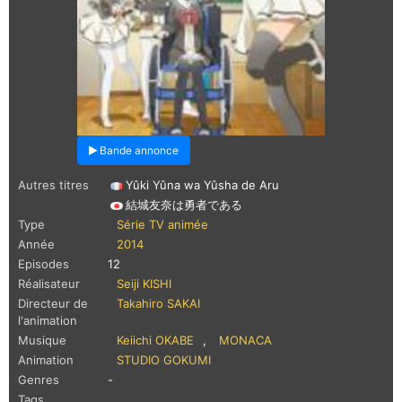
Bande annonce
Autres titres
Yûki Yûna wa Yûsha de Aru
結城友奈は勇者である
Type
Série TV animée
Année
2014
Episodes
12
Réalisateur
Seiji KISHI
Directeur de
Takahiro SAKAI
l'animation
Musique
Keiichi OKABE
,
MONACA
Animation
STUDIO GOKUMI
Genres
-
Tags