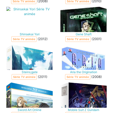
(2008)
(2010)
Série TV animée
Série TV animée
Shinsekai Yori
Gene Shaft
(2012)
(2001)
Série TV animée
Série TV animée
Steins;gate
Aria the Origination
(2011)
(2008)
Série TV animée
Série TV animée
Sword Art Online
Mobile Suit Z Gundam