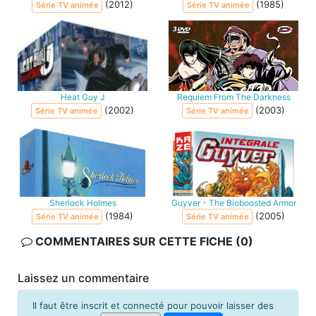
(2012)
(1985)
Série TV animée
Série TV animée
Heat Guy J
Requiem From The Darkness
(2002)
(2003)
Série TV animée
Série TV animée
Sherlock Holmes
Guyver - The Bioboosted Armor
(1984)
(2005)
Série TV animée
Série TV animée
COMMENTAIRES SUR CETTE FICHE (0)
Laissez un commentaire
Il faut être inscrit et connecté pour pouvoir laisser des