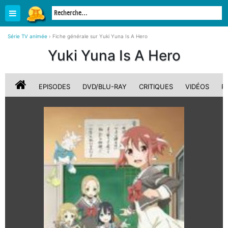
Série TV animée
›
Fiche générale sur Yuki Yuna Is A Hero
Yuki Yuna Is A Hero
EPISODES
DVD/BLU-RAY
CRITIQUES
VIDÉOS
P