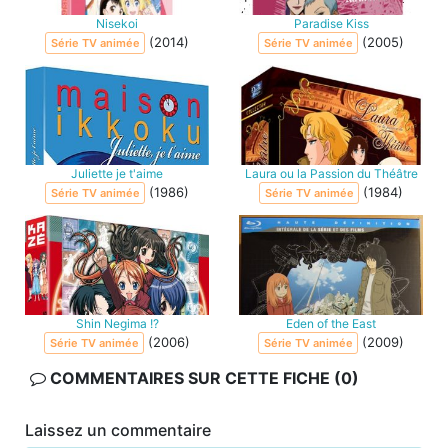
Nisekoi
Paradise Kiss
(2014)
(2005)
Série TV animée
Série TV animée
Juliette je t'aime
Laura ou la Passion du Théâtre
(1986)
(1984)
Série TV animée
Série TV animée
Shin Negima !?
Eden of the East
(2006)
(2009)
Série TV animée
Série TV animée
COMMENTAIRES SUR CETTE FICHE (0)
Laissez un commentaire