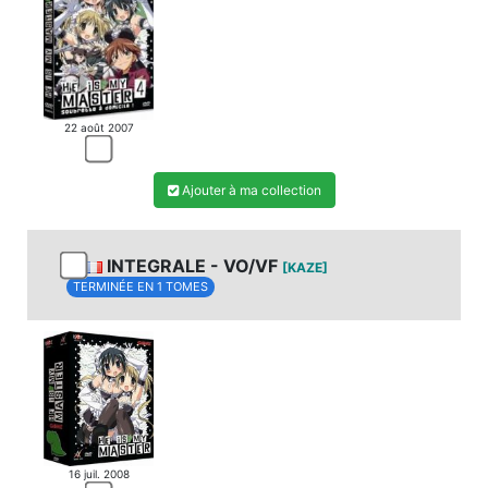
22 août 2007
Ajouter à ma collection
INTEGRALE - VO/VF
[KAZE]
TERMINÉE EN 1 TOMES
16 juil. 2008