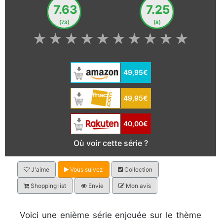
7.63
7.25
(73)
(8)
★
★
★
★
★
★
★
★
★
★
49,95€
49,95€
40,00€
Où voir cette série ?
J'aime
Vous suivez
Collection
Shopping list
Envie
Mon avis
Voici une enième série enjouée sur le thème