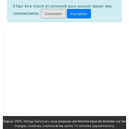
Il faut être inscrit et connecté pour pouvoir laisser des
commentaires.
Connexion
Inscription
Depuis 2001,
Manga Sanctuary
vous propose une énorme base de données sur les
mangas
,
manhwa
,
manhua
et les
séries TV animées (japanimation)
.