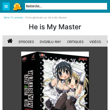
Série TV animée
›
Fiche générale sur He is My Master
He is My Master
EPISODES
DVD/BLU-RAY
CRITIQUES
VIDÉOS
P