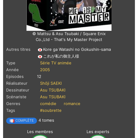
© Mattsu & Asu Tsubaki / Square Enix
Co.,Ltd - That's My Master Project
Autres titres
Kore ga Watashi no Gokushin-sama
これが私の御主人様
Type
Série TV animée
Année
2005
Episodes
12
Réalisateur
Shôji SAEKI
Dessinateur
Asu TSUBAKI
Scénariste
Asu TSUBAKI
Genres
comédie
romance
Tags
#soubrette
4 tomes
COMPLÈTE
Les membres
Les experts