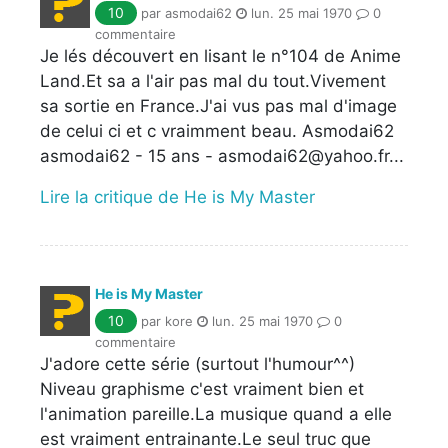
10
par asmodai62
lun. 25 mai 1970
0
commentaire
Je lés découvert en lisant le n°104 de Anime
Land.Et sa a l'air pas mal du tout.Vivement
sa sortie en France.J'ai vus pas mal d'image
de celui ci et c vraimment beau. Asmodai62
asmodai62 - 15 ans - asmodai62@yahoo.fr...
Lire la critique de He is My Master
He is My Master
10
par kore
lun. 25 mai 1970
0
commentaire
J'adore cette série (surtout l'humour^^)
Niveau graphisme c'est vraiment bien et
l'animation pareille.La musique quand a elle
est vraiment entrainante.Le seul truc que