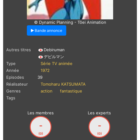
© Dynamic Planning - Tôei Animation
Bande annonce
Autres titres
Debiruman
デビルマン
Type
Série TV animée
Année
1972
Episodes
39
Réalisateur
Tomoharu KATSUMATA
Genres
action
fantastique
Tags
Les membres
Les experts
-
-
(0)
(0)