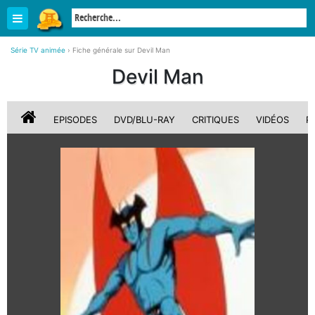
Série TV animée
›
Fiche générale sur Devil Man
Devil Man
EPISODES
DVD/BLU-RAY
CRITIQUES
VIDÉOS
P