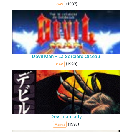
(1987)
OAV
Devil Man - La Sorcière Oiseau
(1990)
OAV
Devilman lady
(1997)
Manga