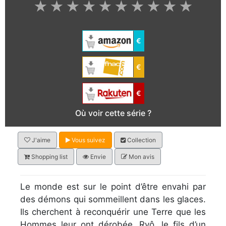
★
★
★
★
★
★
★
★
★
★
€
€
€
Où voir cette série ?
J'aime
Vous suivez
Collection
Shopping list
Envie
Mon avis
Le monde est sur le point d’être envahi par
des démons qui sommeillent dans les glaces.
Ils cherchent à reconquérir une Terre que les
Hommes leur ont dérobée. Ryô, le fils d’un