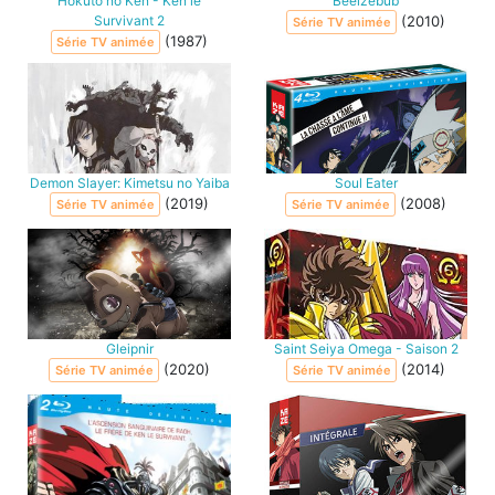
Hokuto no Ken - Ken le
Beelzebub
Survivant 2
(2010)
Série TV animée
(1987)
Série TV animée
Demon Slayer: Kimetsu no Yaiba
Soul Eater
(2019)
(2008)
Série TV animée
Série TV animée
Gleipnir
Saint Seiya Omega - Saison 2
(2020)
(2014)
Série TV animée
Série TV animée