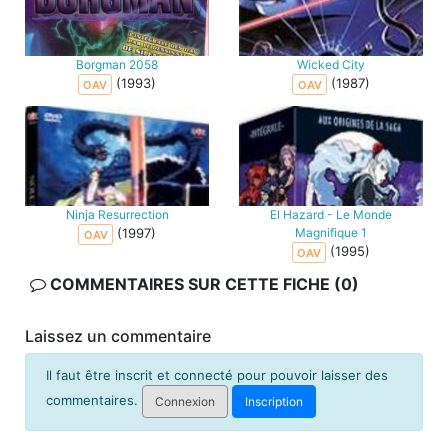
Borgman 2058
Wicked City
(1993)
(1987)
OAV
OAV
Ninja Resurrection
El Hazard - Le Monde
(1997)
Magnifique 1
OAV
(1995)
OAV
COMMENTAIRES SUR CETTE FICHE (0)
Laissez un commentaire
Il faut être inscrit et connecté pour pouvoir laisser des
commentaires.
Connexion
Inscription