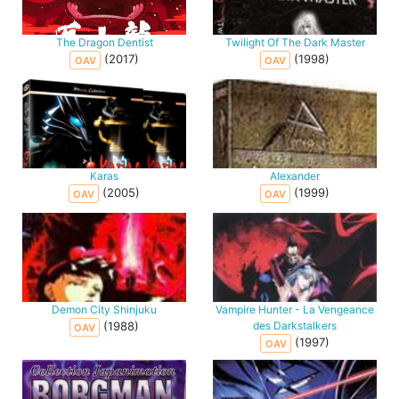
The Dragon Dentist
Twilight Of The Dark Master
(2017)
(1998)
OAV
OAV
Karas
Alexander
(2005)
(1999)
OAV
OAV
Demon City Shinjuku
Vampire Hunter - La Vengeance
(1988)
des Darkstalkers
OAV
(1997)
OAV