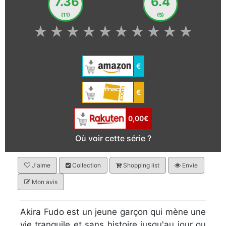
7.36
6.4
(11)
(5)
★
★
★
★
★
★
★
★
★
★
€
€
0,00€
Où voir cette série ?
J'aime
Collection
Shopping list
Envie
Mon avis
Akira Fudo est un jeune garçon qui mène une
vie tranquile et sans histoire jusqu'au jour ou