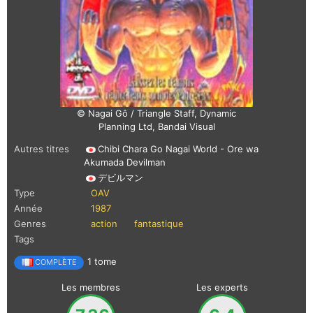
© Nagai Gô / Triangle Staff, Dynamic
Planning Ltd, Bandai Visual
Autres titres
Chibi Chara Go Nagai World - Ore wa
Akumada Devilman
デビルマン
Type
OAV
Année
1987
Genres
action
fantastique
Tags
1 tome
COMPLÈTE
Les membres
Les experts