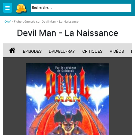
OAV
›
Fiche générale sur Devil Man - La Naissance
Devil Man - La Naissance
EPISODES
DVD/BLU-RAY
CRITIQUES
VIDÉOS
P