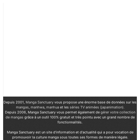
Depuis 2001,
Manga Sanctuary
vous propose une énorme base de données sur les
mangas
,
manhwa
,
manhua
et les
séries TV animées (japanimation)
.
Depuis 2006, Manga Sanctuary vous permet également de
gérer votre collection
de mangas
grâce à un outil 100% gratuit et très pointu avec un grand nombre de
fonctionnalités.
Manga Sanctuary est un site d'information et d'actualité qui a pour vocation de
promouvoir la culture manga sous toutes ses formes de manière légale.