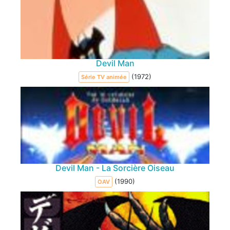
Devil Man
(1972)
Série TV animée
Devil Man - La Sorcière Oiseau
(1990)
OAV