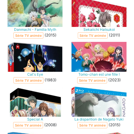
Danmachi - Familia Myth
Sekaiichi Hatsukoi
(2015)
(2011)
Série TV animée
Série TV animée
Cat's Eye
Tomo-chan est une fille !
(1983)
(2023)
Série TV animée
Série TV animée
Special A
La disparition de Nagato Yuki
(2008)
(2015)
Série TV animée
Série TV animée