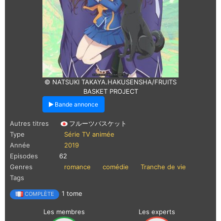
© NATSUKI TAKAYA.HAKUSENSHA/FRUITS
BASKET PROJECT
Bande annonce
Autres titres
フルーツバスケット
Type
Série TV animée
Année
2019
Episodes
62
Genres
romance
comédie
Tranche de vie
Tags
1 tome
COMPLÈTE
Les membres
Les experts