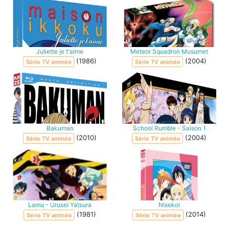
Juliette je t'aime
Meteor Squadron Musumet
(1986)
(2004)
Série TV animée
Série TV animée
Bakuman
School Rumble - Saison 1
(2010)
(2004)
Série TV animée
Série TV animée
Lamu - Urusei Yatsura
Nisekoi
(1981)
(2014)
Série TV animée
Série TV animée