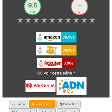
9.5
-
(12)
(0)
★
★
★
★
★
★
★
★
★
★
39,99€
39,99€
0,00€
Où voir cette série ?
J'aime
Vous suivez
Collection