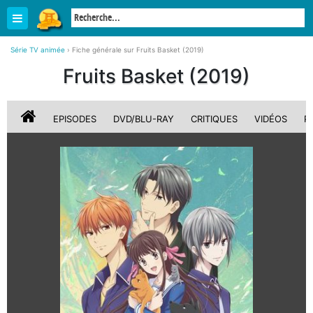
Série TV animée
›
Fiche générale sur Fruits Basket (2019)
Fruits Basket (2019)
EPISODES
DVD/BLU-RAY
CRITIQUES
VIDÉOS
P