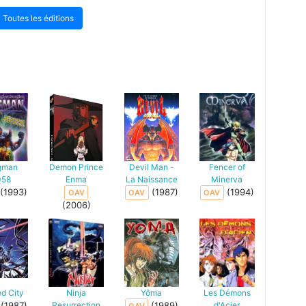
Toutes les éditions
gman
Demon Prince
Devil Man -
Fencer of
058
Enma
La Naissance
Minerva
(1993)
(1987)
(1994)
OAV
OAV
OAV
(2006)
d City
Ninja
Yôma
Les Démons
(1987)
Resurrection
(1989)
d'Acier