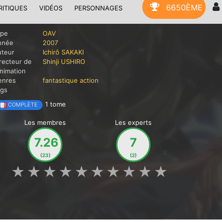
6650ÈME
RITIQUES
VIDÉOS
PERSONNAGES
ype
OAV
nnée
2007
uteur
Ichirô SAKAKI
recteur de
Shinji USHIRO
animation
enres
fantastique
action
ags
1 tome
COMPLÈTE
Les membres
Les experts
7.26
7
(23)
(2)
★
★
★
★
★
★
★
★
★
★