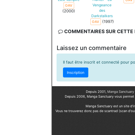
OAV
Vengeance
OAV
des
(2000)
Darkstalkers
(1997)
OAV
COMMENTAIRES SUR CETTE F
Laissez un commentaire
Il faut être inscrit et connecté pour 
Inscription
Depuis 2001,
Manga Sanctuary
Depuis 2006, Manga Sanctuary vous permet
Manga Sanctuary est un site d'i
Vous ne trouverez donc pas de scantrad (scan d'ou