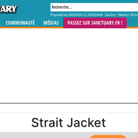
Populaires:
###NON CLASSE###
,
Gaston
,
Weekly Shô
COMMUNAUTÉ
MÉDIAS
PASSEZ SUR SANCTUARY.FR !
Strait Jacket