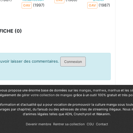
OAV
(1997)
(1987)
OAV
OAV
ICHE (0)
pouvoir laisser des commentaires.
Connexion
vous propose une énorme base de données sur les
mangas
,
manhwa
,
manhua
et les
s
 également de
gérer votre collection de mangas
grâce à un outil 100% gratuit et très p
nformation et d'actualité qui a pour vocation de promouvoir la culture manga sous tout
vrages par chapitre), du fansub ou des adresses de sites de streaming illégaux. Nous 
d'animes légales telles que ADN, Crunchyroll et Wakanim.
Devenir membre
Rentrer sa collection
CGU
Contact