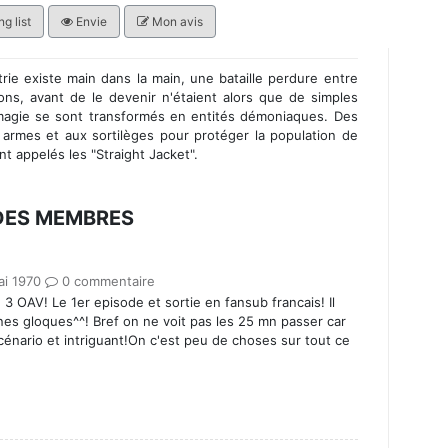
g list
Envie
Mon avis
rie existe main dans la main, une bataille perdure entre
s, avant de le devenir n'étaient alors que de simples
magie se sont transformés en entités démoniaques. Des
 armes et aux sortilèges pour protéger la population de
nt appelés les "Straight Jacket".
 DES MEMBRES
ai 1970
0 commentaire
 OAV! Le 1er episode et sortie en fansub francais! Il
cenes gloques^^! Bref on ne voit pas les 25 mn passer car
scénario et intriguant!On c'est peu de choses sur tout ce