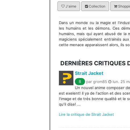
J'aime
Collection
Shoppin
Dans un monde ou la magie et l'indust
les humains et les démons. Ces démon
humains, mais qui ayant abusé de la 
magiciens spécialement entrainés aux
cette menace apparaissent alors, ils so
DERNIÈRES CRITIQUES
Strait Jacket
8
par grom85
lun. 25 m
Un nouvel anime composer de 3
est exelent! Il ya de l'action et des s
l'image et de trés bonne qualité et le 
qu'il dise! ...
Lire la critique de Strait Jacket