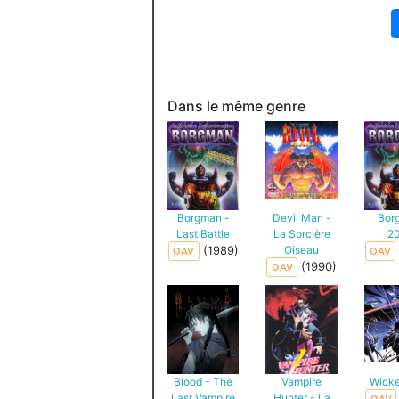
Dans le même genre
Borgman -
Devil Man -
Bor
Last Battle
La Sorcière
2
(1989)
Oiseau
OAV
OAV
(1990)
OAV
Blood - The
Vampire
Wicke
Last Vampire
Hunter - La