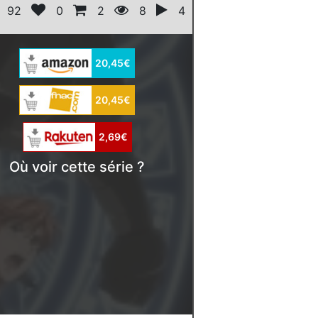
92
0
2
8
4
20,45€
20,45€
2,69€
Où voir cette série ?