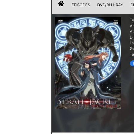
EPISODES
DVD/BLU-RAY
C
T
A
A
Di
l'
G
T