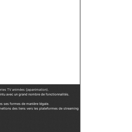
éries TV animées (japanimation)
.
ointu avec un grand nombre de fonctionnalités.
es ses formes de manière légale.
mettons des liens vers les plateformes de streaming