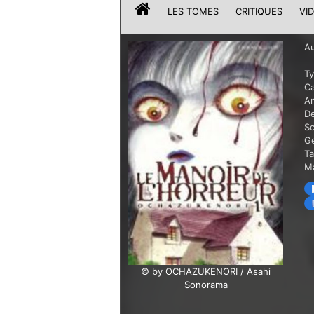
LES TOMES
CRITIQUES
VI
Au
T
Ca
A
De
Sc
G
T
Ma
© by OCHAZUKENORI / Asahi
Sonorama