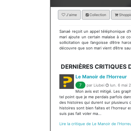
J'aime
Collection
Shoppin
Sanaé reçoit un appel téléphonique d’
mari ajoute un certain malaise à ce co
sollicitation que l’angoisse d’être har
découvre que son mari vient d’être sau
DERNIÈRES CRITIQUES
Le Manoir de l'Horreur
7
par Liubei
lun. 6 mai 
Mon avis est mitigé. Les graph
tel point que je me perdais parfois dans 
des histoires qui durent sur plusieurs
histoires sont bien faites et l'horreur
suis pas fait voler ma...
Lire la critique de Le Manoir de l'Horre