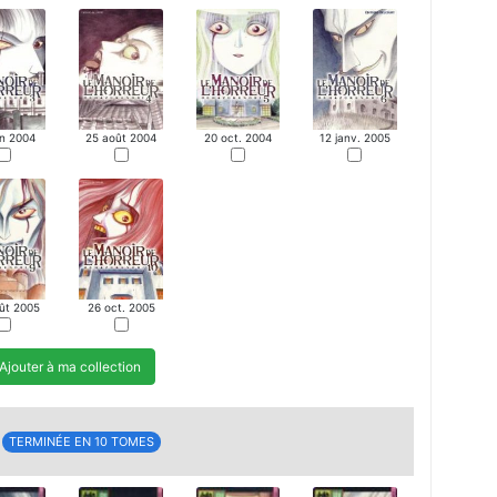
in 2004
25 août 2004
20 oct. 2004
12 janv. 2005
ût 2005
26 oct. 2005
Ajouter à ma collection
TERMINÉE EN 10 TOMES