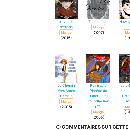
Le livre des
The outsider
New N
démons
K
Manga
(2007)
Manga
Ma
(2015)
(1
Le Chemin
Rémina, la
La vil
Vers Après
Planète de
rue [J
Demain
l'Enfer [Junji
Coll
Ito Collection
n°
Manga
n°1]
(2005)
Ma
(1
Manga
(2005)
COMMENTAIRES SUR CETTE F