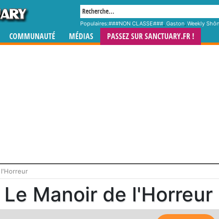
Populaires:
###NON CLASSE###
,
Gaston
,
Weekly Shô
COMMUNAUTÉ
MÉDIAS
PASSEZ SUR SANCTUARY.FR !
l'Horreur
Le Manoir de l'Horreur