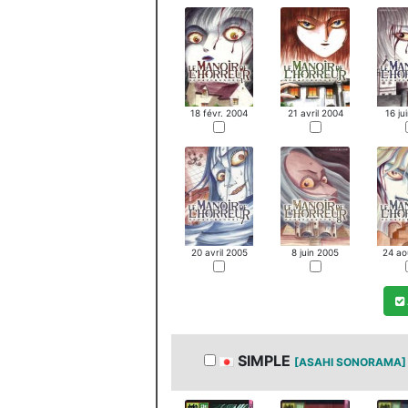
18 févr. 2004
21 avril 2004
16 ju
20 avril 2005
8 juin 2005
24 ao
SIMPLE
[ASAHI SONORAMA]