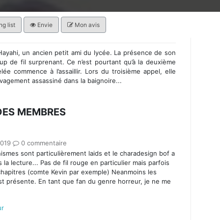
g list
Envie
Mon avis
Hayahi, un ancien petit ami du lycée. La présence de son
up de fil surprenant. Ce n’est pourtant qu’à la deuxième
celée commence à l’assaillir. Lors du troisième appel, elle
vagement assassiné dans la baignoire...
 DES MEMBRES
2019
0 commentaire
ismes sont particulièrement laids et le charadesign bof a
la lecture... Pas de fil rouge en particulier mais parfois
 chapitres (comte Kevin par exemple) Neanmoins les
 est présente. En tant que fan du genre horreur, je ne me
ur