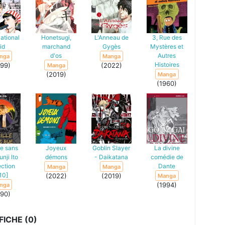
ational
Honetsugi,
L'Anneau de
3, Rue des
id
marchand
Gygès
Mystères et
d'os
Autres
nga
Manga
Histoires
999)
(2022)
Manga
(2019)
Manga
(1960)
le sans
Joyeux
Goblin Slayer
La divine
unji Ito
démons
- Daikatana
comédie de
ection
Dante
Manga
Manga
10]
(2022)
(2019)
Manga
(1994)
nga
990)
ICHE (0)