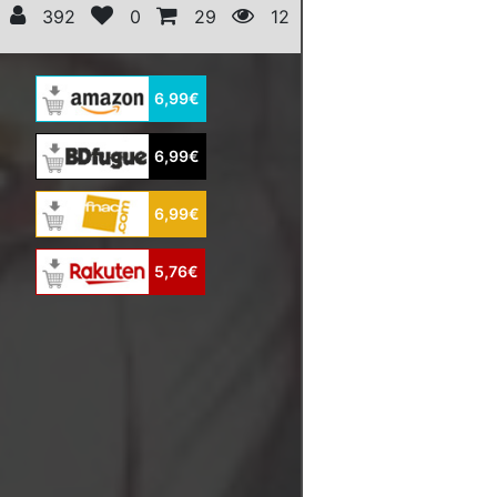
392
0
29
12
6,99€
6,99€
6,99€
5,76€