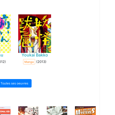
su
Youkai Bakko
012)
(2013)
Manga
Toutes ses oeuvres