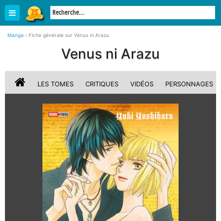
Manga
›
Fiche générale sur Venus ni Arazu
Venus ni Arazu
LES TOMES
CRITIQUES
VIDÉOS
PERSONNAGES