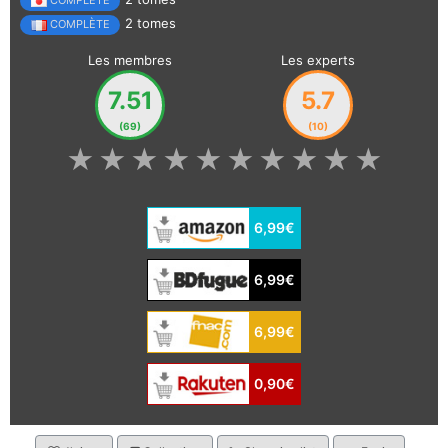
COMPLÈTE
2 tomes
COMPLÈTE
Les membres
Les experts
7.51
5.7
(69)
(10)
★
★
★
★
★
★
★
★
★
★
6,99€
6,99€
6,99€
0,90€