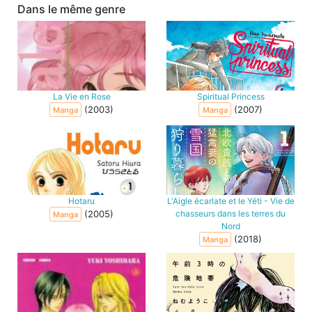
Dans le même genre
La Vie en Rose
Spiritual Princess
(2003)
(2007)
Manga
Manga
Hotaru
L'Aigle écarlate et le Yéti - Vie de
(2005)
chasseurs dans les terres du
Manga
Nord
(2018)
Manga