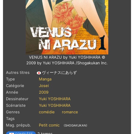
VENUS NI ARAZU by Yuki YOSHIHARA ©
2009 by Yuki YOSHIHARA /Shogakukan Inc.
Autres titres
ヴィーナスにあらず
Type
Manga
Catégorie
Josei
Année
2009
Dessinateur
Yuki YOSHIHARA
Scénariste
Yuki YOSHIHARA
Genres
comédie
romance
Tags
Mag. prépub.
Petit comic
(SHOGAKUKAN)
2 tomes