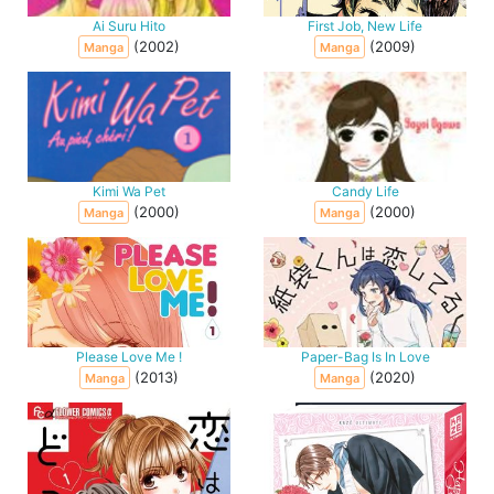
Ai Suru Hito
First Job, New Life
(2002)
(2009)
Manga
Manga
Kimi Wa Pet
Candy Life
(2000)
(2000)
Manga
Manga
Please Love Me !
Paper-Bag Is In Love
(2013)
(2020)
Manga
Manga