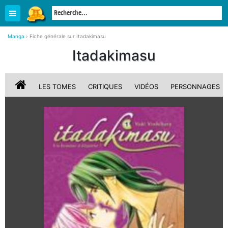
Manga
›
Fiche générale sur Itadakimasu
Itadakimasu
LES TOMES
CRITIQUES
VIDÉOS
PERSONNAGES