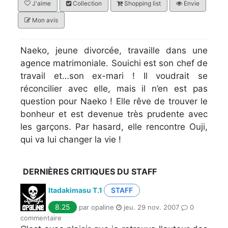
J'aime
Collection
Shopping list
Envie
Mon avis
Naeko, jeune divorcée, travaille dans une
agence matrimoniale. Souichi est son chef de
travail et…son ex-mari ! Il voudrait se
réconcilier avec elle, mais il n’en est pas
question pour Naeko ! Elle rêve de trouver le
bonheur et est devenue très prudente avec
les garçons. Par hasard, elle rencontre Ouji,
qui va lui changer la vie !
DERNIÈRES CRITIQUES DU STAFF
Itadakimasu T.1
STAFF
8.25
par opaline
jeu. 29 nov. 2007
0
commentaire