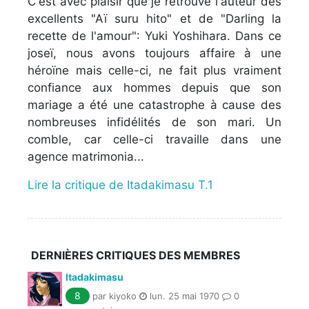
C'est avec plaisir que je retrouve l'auteur des
excellents "Aï suru hito" et de "Darling la
recette de l'amour": Yuki Yoshihara. Dans ce
joseï, nous avons toujours affaire à une
héroïne mais celle-ci, ne fait plus vraiment
confiance aux hommes depuis que son
mariage a été une catastrophe à cause des
nombreuses infidélités de son mari. Un
comble, car celle-ci travaille dans une
agence matrimonia...
Lire la critique de Itadakimasu T.1
DERNIÈRES CRITIQUES DES MEMBRES
Itadakimasu
8
par kiyoko
lun. 25 mai 1970
0