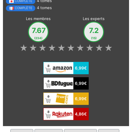
4 tomes
COMPLÈTE
4 tomes
COMPLÈTE
Les membres
Les experts
7.67
7.2
(234)
(15)
★
★
★
★
★
★
★
★
★
★
6,99€
6,99€
6,99€
4,86€