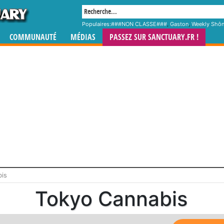
Populaires:
###NON CLASSE###
,
Gaston
,
Weekly Shô
COMMUNAUTÉ
MÉDIAS
PASSEZ SUR SANCTUARY.FR !
bis
Tokyo Cannabis