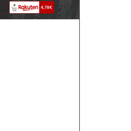
4,78€