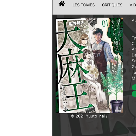
LES TOMES
CRITIQUES
VI
Au
T
Ca
A
De
Sc
G
T
Ma
© 2021 Yuuto Inai /