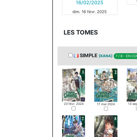
16/02/2025
dim. 16 févr. 2025
MANGA
MAN
LES TOMES
SIMPLE
[KANA]
7 / 8 - EN C
23 févr. 2024
13 se
17 mai 2024