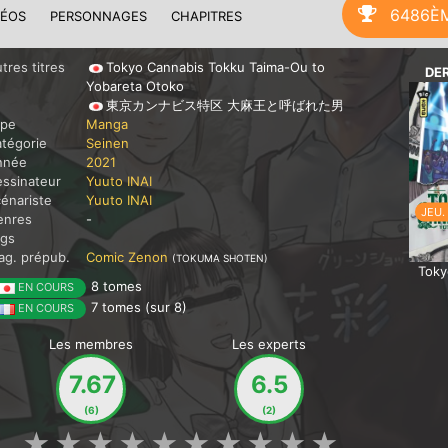
6486È
DÉOS
PERSONNAGES
CHAPITRES
tres titres
Tokyo Cannabis Tokku Taima-Ou to
DE
Yobareta Otoko
東京カンナビス特区 大麻王と呼ばれた男
ype
Manga
tégorie
Seinen
nnée
2021
ssinateur
Yuuto INAI
énariste
Yuuto INAI
JEU.
enres
-
ags
g. prépub.
Comic Zenon
(TOKUMA SHOTEN)
Toky
8 tomes
EN COURS
7 tomes (sur 8)
EN COURS
Les membres
Les experts
7.67
6.5
(6)
(2)
★
★
★
★
★
★
★
★
★
★