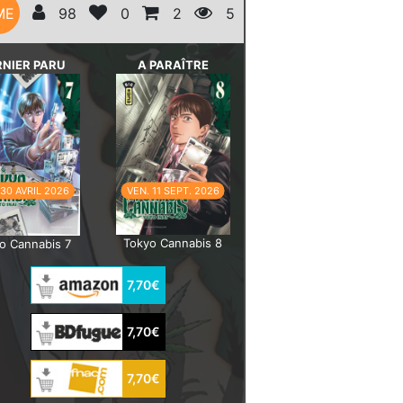
ME
98
0
2
5
RNIER PARU
A PARAÎTRE
 30 AVRIL 2026
VEN. 11 SEPT. 2026
Tokyo Cannabis 8
o Cannabis 7
7,70€
7,70€
7,70€