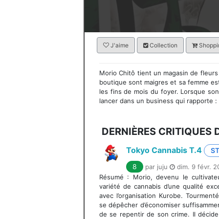
J'aime
Collection
Shoppin
Morio Chitô tient un magasin de fleurs 
boutique sont maigres et sa femme est o
les fins de mois du foyer. Lorsque son
lancer dans un business qui rapporte : l
DERNIÈRES CRITIQUES 
Tokyo Cannabis T.4
S
8
par juju
dim. 9 févr. 
Résumé : Morio, devenu le cultivate
variété de cannabis d’une qualité ex
avec l’organisation Kurobe. Tourmenté 
se dépêcher d’économiser suffisamment
de se repentir de son crime. Il décide