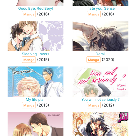
Good Bye, Red Beryl
I hate you, Sensei
(2016)
(2016)
Manga
Manga
Sleeping Lovers
Derail
(2015)
(2020)
Manga
Manga
My life plan
You will not seriously ?
(2013)
(2012)
Manga
Manga