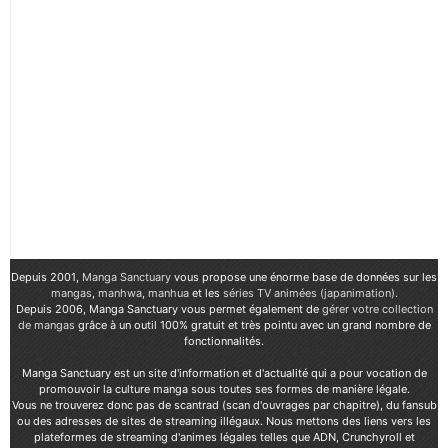
Depuis 2001,
Manga Sanctuary
vous propose une énorme base de données sur les
mangas
,
manhwa
,
manhua
et les
séries TV animées (japanimation)
.
Depuis 2006, Manga Sanctuary vous permet également de
gérer votre collection
de mangas
grâce à un outil 100% gratuit et très pointu avec un grand nombre de
fonctionnalités.
Manga Sanctuary est un site d'information et d'actualité qui a pour vocation de
promouvoir la culture manga sous toutes ses formes de manière légale.
Vous ne trouverez donc pas de scantrad (scan d'ouvrages par chapitre), du fansub
ou des adresses de sites de streaming illégaux. Nous mettons des liens vers les
plateformes de streaming d'animes légales telles que ADN, Crunchyroll et