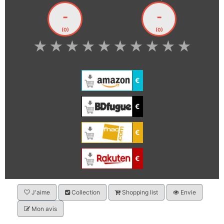
-
-
(0)
(0)
★
★
★
★
★
★
★
★
★
★
€
€
€
€
J'aime
Collection
Shopping list
Envie
Mon avis