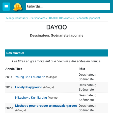
Manga Sanctuary
›
Personnalités
›
DAYOO (Dessinateur, Scénariste japonais)
DAYOO
Dessinateur, Scénariste japonais
Ses travaux
Les titres en gras indiquent que l'oeuvre a été éditée en France.
Année
Titre
Rôle
Dessinateur,
2014
Young Bad Education
(Manga)
Scénariste
Dessinateur,
2019
Lonely Playground
(Manga)
Scénariste
Dessinateur,
Nikushoku Kumikyoku
(Manga)
Scénariste
Methode pour dresser un mauvais garcon
Dessinateur,
2020
Scénariste
(Manga)