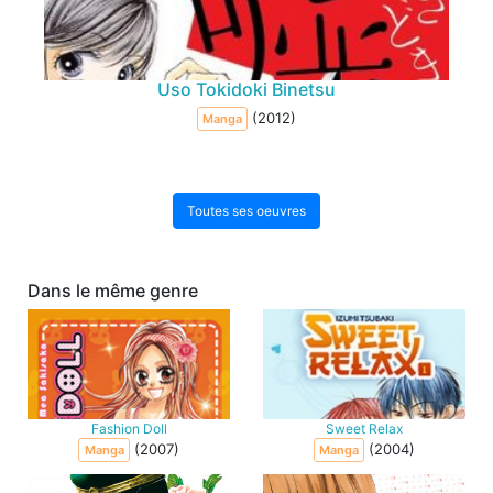
Uso Tokidoki Binetsu
(2012)
Manga
Toutes ses oeuvres
Dans le même genre
Fashion Doll
Sweet Relax
(2007)
(2004)
Manga
Manga