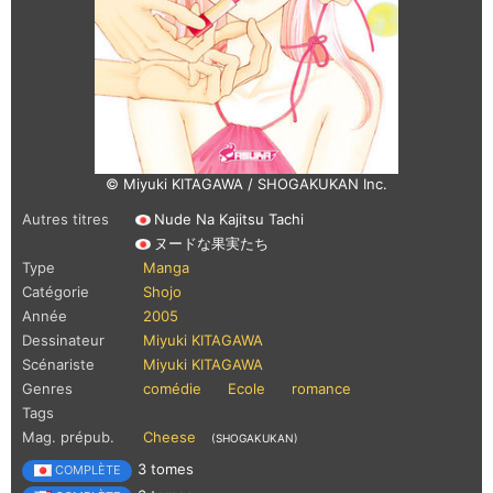
© Miyuki KITAGAWA / SHOGAKUKAN Inc.
Autres titres
Nude Na Kajitsu Tachi
ヌードな果実たち
Type
Manga
Catégorie
Shojo
Année
2005
Dessinateur
Miyuki KITAGAWA
Scénariste
Miyuki KITAGAWA
Genres
comédie
Ecole
romance
Tags
Mag. prépub.
Cheese
(SHOGAKUKAN)
3 tomes
COMPLÈTE