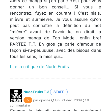
Alors ce manga si j'en parle c'est pour vous
donner un bon conseil... Si vous le
rencontrez, fuyez en courant ! C'est niais,
mièvre et surmièvre. Je vous assure qu'on
peut pas connaître la définition du mot
"mièvre" avant de l'avoir lu, on dirait la
version manga de Top Model, enfin bref
PARTEZ T_T. En gros ça parle d'amour de
façon si-ru-peuuuuse, avec des bisous dans
tous les sens, la miss qui...
Lire la critique de Nude Fruits
Nude Fruits T.3
STAFF
5
par opaline
lun. 21 déc. 2009
0
commentaire
Comme le laissait présager le précédent