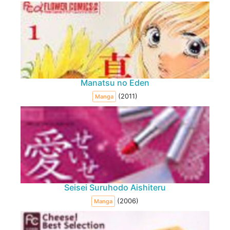
Manatsu no Eden
(2011)
Manga
Seisei Suruhodo Aishiteru
(2006)
Manga