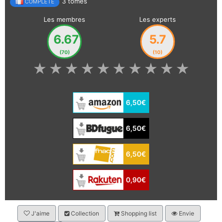
3 tomes
COMPLÈTE
Les membres
Les experts
6.67
5.7
(70)
(10)
★
★
★
★
★
★
★
★
★
★
6,50€
6,50€
6,50€
0,90€
J'aime
Collection
Shopping list
Envie