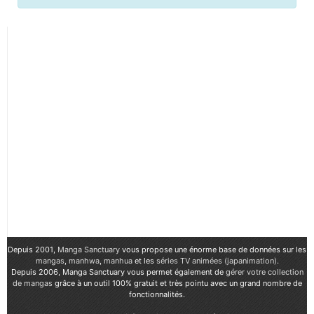
Depuis 2001,
Manga Sanctuary
vous propose une énorme base de données sur les
mangas
,
manhwa
,
manhua
et les
séries TV animées (japanimation)
.
Depuis 2006, Manga Sanctuary vous permet également de
gérer votre collection
de mangas
grâce à un outil 100% gratuit et très pointu avec un grand nombre de
fonctionnalités.