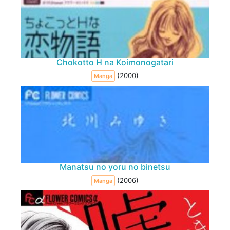
Chokotto H na Koimonogatari
(2000)
Manga
Manatsu no yoru no binetsu
(2006)
Manga