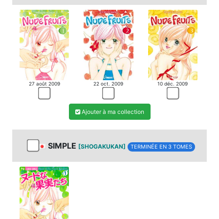
27 août 2009
22 oct. 2009
10 déc. 2009
Ajouter à ma collection
SIMPLE
[SHOGAKUKAN]
TERMINÉE EN 3 TOMES