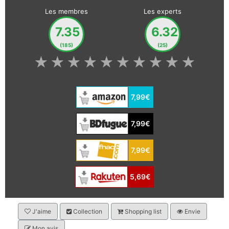
Les membres
Les experts
7.35
6.32
(185)
(25)
★
★
★
★
★
★
★
★
★
★
7,99€
7,99€
7,99€
5,69€
J'aime
Collection
Shopping list
Envie
Mon avis