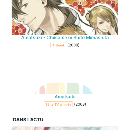
Amatsuki - Chiisame ni Shite Mimashita
(2008)
Artbook
Amatsuki
(2008)
Série TV animée
DANS L'ACTU