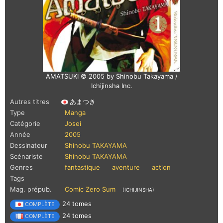
AMATSUKI © 2005 by Shinobu Takayama /
Ichijinsha Inc.
Autres titres
あまつき
Type
Manga
Catégorie
Josei
Année
2005
Dessinateur
Shinobu TAKAYAMA
Scénariste
Shinobu TAKAYAMA
Genres
fantastique
aventure
action
Tags
Mag. prépub.
Comic Zero Sum
(ICHIJINSHA)
24 tomes
COMPLÈTE
24 tomes
COMPLÈTE