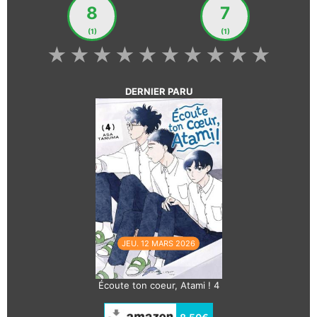
8
7
(1)
(1)
★
★
★
★
★
★
★
★
★
★
DERNIER PARU
JEU. 12 MARS 2026
Écoute ton coeur, Atami ! 4