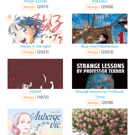
Prison School
Kokkoku
(2011)
(2009)
Manga
Manga
Hikaru in the light!
Blue Giant Momentum
(2021)
(2023)
Manga
Manga
Kirihito
Strange lessons by Professor
(1972)
Terror
Manga
(2018)
Manga