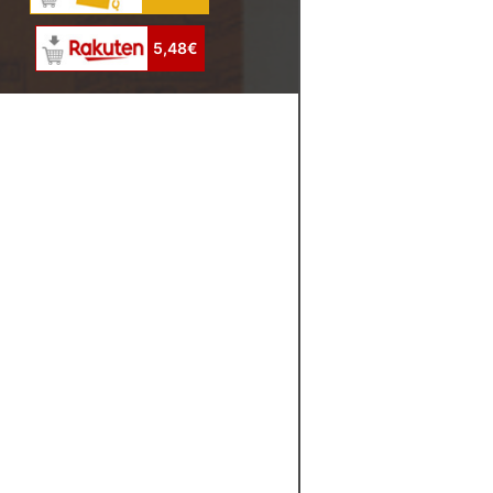
5,48€