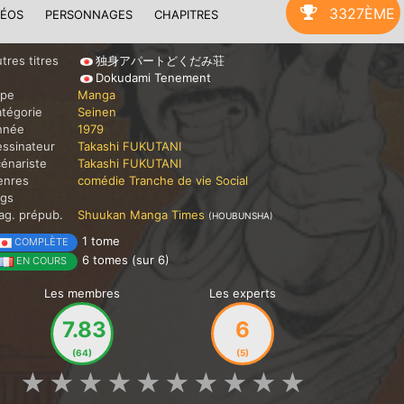
3327ÈME
DÉOS
PERSONNAGES
CHAPITRES
tres titres
独身アパートどくだみ荘
Dokudami Tenement
ype
Manga
tégorie
Seinen
nnée
1979
ssinateur
Takashi FUKUTANI
énariste
Takashi FUKUTANI
enres
comédie
Tranche de vie
Social
ags
g. prépub.
Shuukan Manga Times
(HOUBUNSHA)
1 tome
COMPLÈTE
6 tomes (sur 6)
EN COURS
Les membres
Les experts
7.83
6
(64)
(5)
★
★
★
★
★
★
★
★
★
★