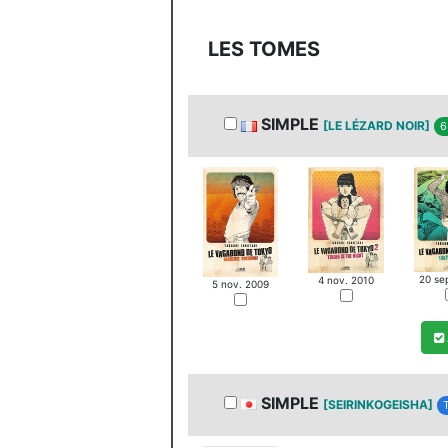
MANGA
LES TOMES
MAN
SIMPLE
[LE LÉZARD NOIR]
6
20 se
4 nov. 2010
5 nov. 2009
SIMPLE
[SEIRINKOGEISHA]