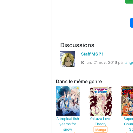
Discussions
Staff MS ? !
lun. 21 nov. 2016 par
ang
Dans le même genre
A tropical fish
Yakuza Love
Supe
yearns for
Theory
Gour
snow
St
Manga