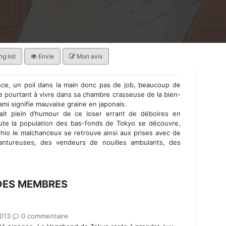
g list
Envie
Mon avis
nce, un poil dans la main donc pas de job, beaucoup de
ne pourtant à vivre dans sa chambre crasseuse de la bien-
signifie mauvaise graine en japonais.
ait plein d’humour de ce loser errant de déboires en
oute la population des bas-fonds de Tokyo se découvre,
shio le malchanceux se retrouve ainsi aux prises avec de
lantureuses, des vendeurs de nouilles ambulants, des
 DES MEMBRES
2013
0 commentaire