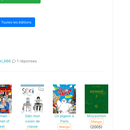
Toutes les éditions
el_666
1 réponses
rman -
Séki mon
Un pigeon à
Moyasimon
met of
voisin de
Paris
Manga
eel
classe
(2005)
Manga