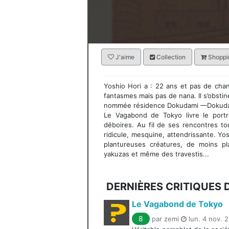
J'aime
Collection
Shoppin
Yoshio Hori a : 22 ans et pas de cha
fantasmes mais pas de nana. Il s’obsti
nommée résidence Dokudami —Dokudami 
Le Vagabond de Tokyo livre le portr
déboires. Au fil de ses rencontres t
ridicule, mesquine, attendrissante. Yo
plantureuses créatures, de moins p
yakuzas et même des travestis...
DERNIÈRES CRITIQUES
Le Vagabond de Tokyo
8
par zemi
lun. 4 nov. 