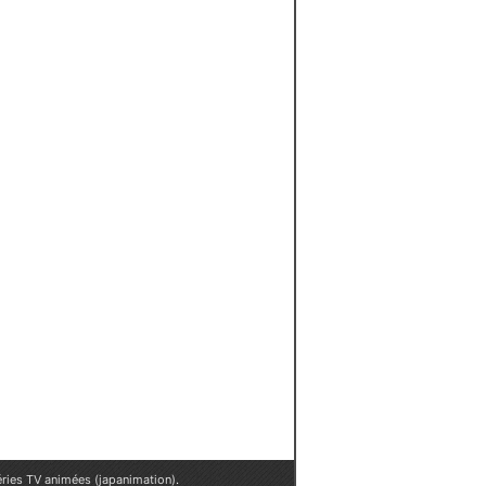
éries TV animées (japanimation)
.