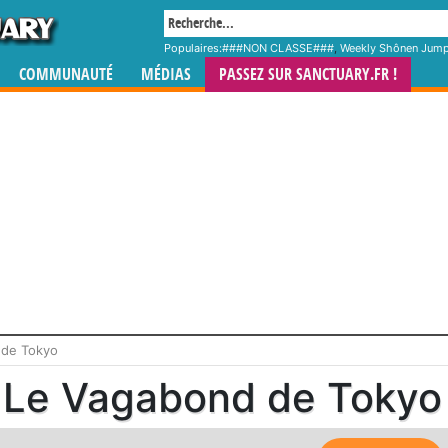
Populaires:
###NON CLASSE###
,
Weekly Shônen Jum
COMMUNAUTÉ
MÉDIAS
PASSEZ SUR SANCTUARY.FR !
 de Tokyo
Le Vagabond de Tokyo