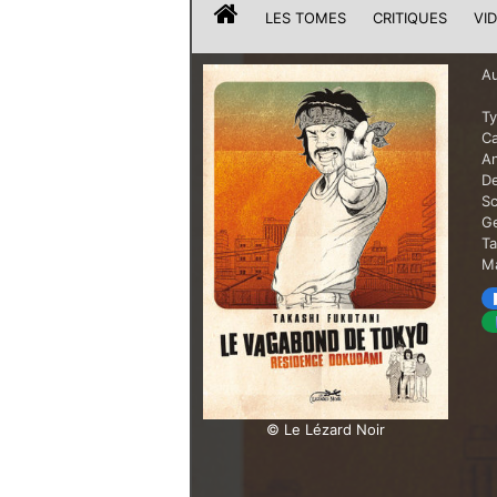
LES TOMES
CRITIQUES
VI
Au
T
Ca
A
De
Sc
G
T
Ma
© Le Lézard Noir