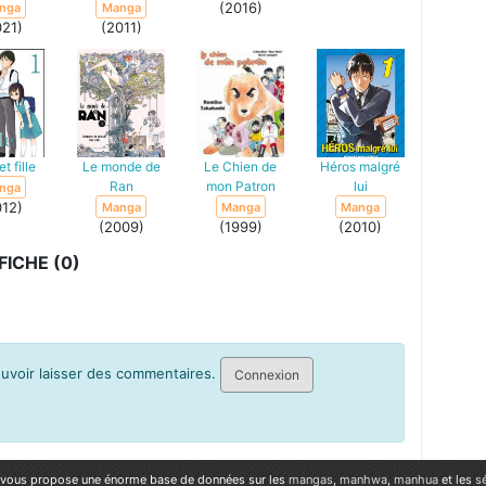
(2016)
nga
Manga
021)
(2011)
t fille
Le monde de
Le Chien de
Héros malgré
Ran
mon Patron
lui
nga
012)
Manga
Manga
Manga
(2009)
(1999)
(2010)
ICHE (0)
pouvoir laisser des commentaires.
Connexion
vous propose une énorme base de données sur les
mangas
,
manhwa
,
manhua
et les
s