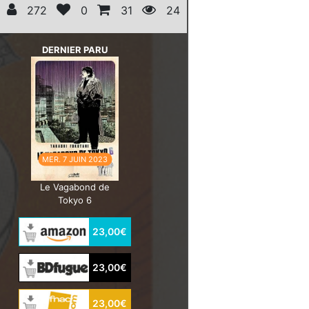
272
0
31
24
DERNIER PARU
MER. 7 JUIN 2023
Le Vagabond de
Tokyo 6
23,00€
23,00€
23,00€