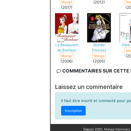
(2012)
Manga
Ma
(2017)
(2
Le Restaurant
Murder
Père e
du Bonheur
Princess
Ma
(2
Manga
Manga
(2006)
(2005)
COMMENTAIRES SUR CETTE F
Laissez un commentaire
Il faut être inscrit et connecté pour 
Inscription
Depuis 2001,
Manga Sanctuary