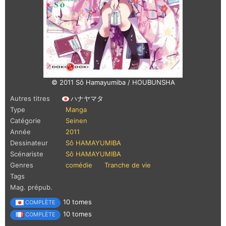
© 2011 Sô Hamayumiba / HOUBUNSHA
Autres titres
ハナヤマタ
Type
Manga
Catégorie
Seinen
Année
2011
Dessinateur
Sô HAMAYUMIBA
Scénariste
Sô HAMAYUMIBA
Genres
comédie
Tranche de vie
Tags
Mag. prépub.
10 tomes
COMPLÈTE
10 tomes
COMPLÈTE