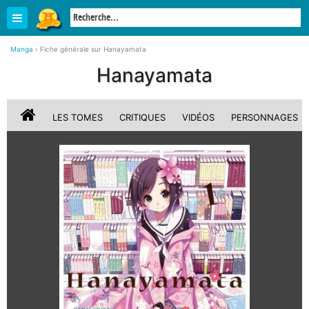
Manga
›
Fiche générale sur Hanayamata
Hanayamata
LES TOMES
CRITIQUES
VIDÉOS
PERSONNAGES