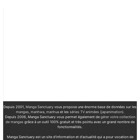
Depuis 2001,
Manga Sanctuary
vous propose une énorme base de données sur les
mangas
,
manhwa
,
manhua
et les
séries TV animées (japanimation)
.
Depuis 2006, Manga Sanctuary vous permet également de
gérer votre collection
de mangas
grâce à un outil 100% gratuit et très pointu avec un grand nombre de
fonctionnalités.
Manga Sanctuary est un site d'information et d'actualité qui a pour vocation de