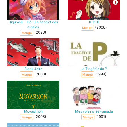
Higurashi - Gô - Le sanglot des
K-ON!
cigales
(2008)
Manga
(2020)
Manga
Black Joke
La Tragédie de P
(2008)
(1994)
Manga
Manga
Moyasimon
Mes voisins les yamada
(2005)
(1991)
Manga
Manga