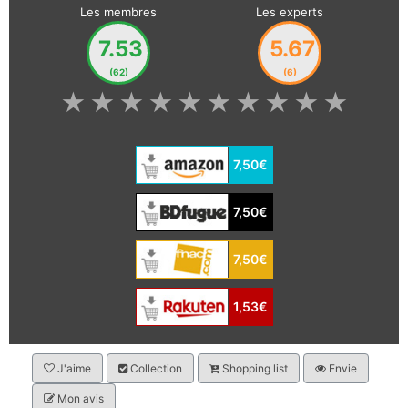
Les membres
Les experts
7.53
5.67
(62)
(6)
★
★
★
★
★
★
★
★
★
★
7,50€
7,50€
7,50€
1,53€
J'aime
Collection
Shopping list
Envie
Mon avis