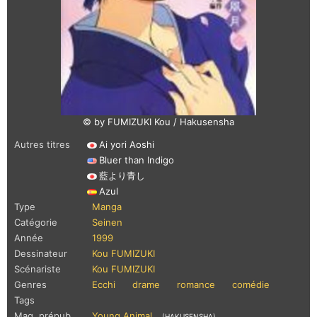
© by FUMIZUKI Kou / Hakusensha
Autres titres
Ai yori Aoshi
Bluer than Indigo
藍より青し
Azul
Type
Manga
Catégorie
Seinen
Année
1999
Dessinateur
Kou FUMIZUKI
Scénariste
Kou FUMIZUKI
Genres
Ecchi
drame
romance
comédie
Tags
Mag. prépub.
Young Animal
(HAKUSENSHA)