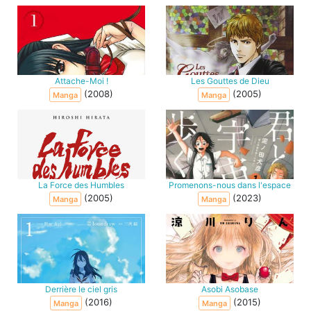
Attache-Moi !
Les Gouttes de Dieu
(2008)
(2005)
Manga
Manga
La Force des Humbles
Promenons-nous dans l'espace
(2005)
(2023)
Manga
Manga
Derrière le ciel gris
Asobi Asobase
(2016)
(2015)
Manga
Manga