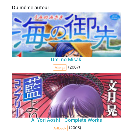
Du même auteur
Umi no Misaki
(2007)
Manga
Ai Yori Aoshi - Complete Works
(2005)
Artbook