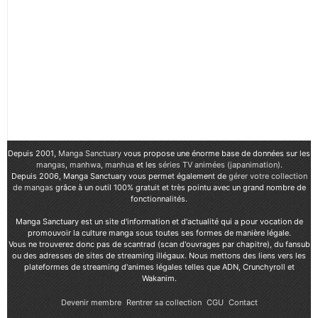
Depuis 2001,
Manga Sanctuary
vous propose une énorme base de données sur les
mangas
,
manhwa
,
manhua
et les
séries TV animées (japanimation)
.
Depuis 2006, Manga Sanctuary vous permet également de
gérer votre collection
de mangas
grâce à un outil 100% gratuit et très pointu avec un grand nombre de
fonctionnalités.
Manga Sanctuary est un site d'information et d'actualité qui a pour vocation de
promouvoir la culture manga sous toutes ses formes de manière légale.
Vous ne trouverez donc pas de scantrad (scan d'ouvrages par chapitre), du fansub
ou des adresses de sites de streaming illégaux. Nous mettons des liens vers les
plateformes de streaming d'animes légales telles que ADN, Crunchyroll et
Wakanim.
Devenir membre
Rentrer sa collection
CGU
Contact