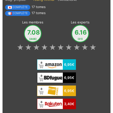
17 tomes
COMPLÈTE
17 tomes
COMPLÈTE
Les membres
Les experts
7.08
6.16
(448)
(31)
★
★
★
★
★
★
★
★
★
★
6,95€
6,95€
6,95€
3,40€