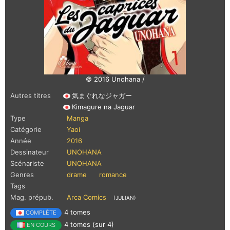
© 2016 Unohana /
Autres titres
気まぐれなジャガー
Kimagure na Jaguar
Type
Manga
Catégorie
Yaoi
Année
2016
Dessinateur
UNOHANA
Scénariste
UNOHANA
Genres
drame
romance
Tags
Mag. prépub.
Arca Comics
(JULIAN)
4 tomes
COMPLÈTE
4 tomes (sur 4)
EN COURS