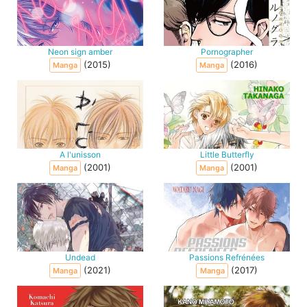
Neon sign amber
Pornographer
(2015)
(2016)
Manga
Manga
A l'unisson
Little Butterfly
(2001)
(2001)
Manga
Manga
Undead
Passions Refrénées
(2021)
(2017)
Manga
Manga