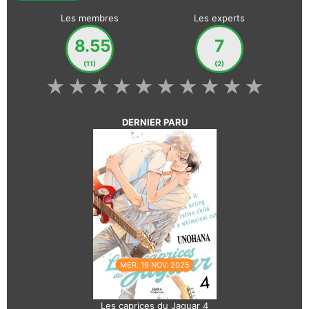
Les membres
Les experts
8.55
7
(11)
(2)
★
★
★
★
★
★
★
★
★
★
DERNIER PARU
MER. 19 NOV. 2025
Les caprices du Jaguar 4