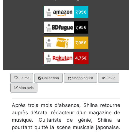
7,95€
7,95€
7,95€
4,75€
J'aime
Collection
Shopping list
Envie
Mon avis
Après trois mois d'absence, Shiina retourne
auprès d'Arata, rédacteur d'un magazine de
musique. Guitariste de génie, Shiina a
pourtant quitté la scène musicale japonaise.