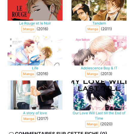
Le Rouge et le Noir
Tandem
(2016)
(2011)
Manga
Manga
Life
Adolescence Boy & IT
(2016)
(2013)
Manga
Manga
A story of love
Our Love Will Last till the End of
(2017)
Time
Manga
(2020)
Manga
COMMENTAIRES SUR CETTE FICHE (0)